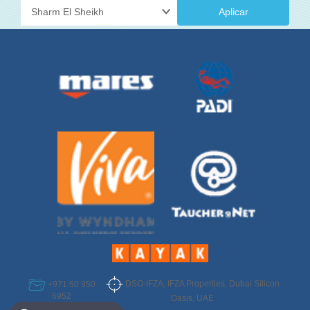
Aplicar
DSO-IFZA, IFZA Properties, Dubai Silicon
+971 50 950
6952
Oasis, UAE
Select Destination