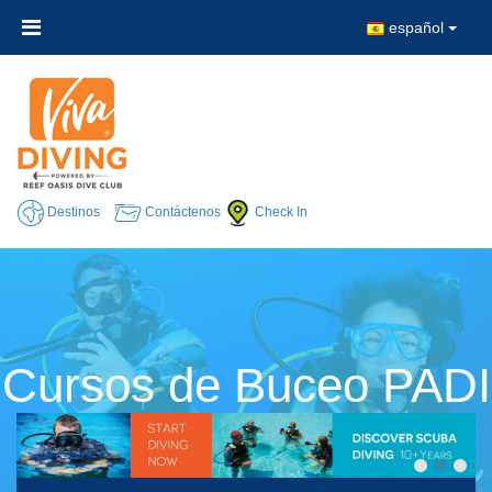
español
Destinos
Contáctenos
Check In
Cursos de Buceo PADI