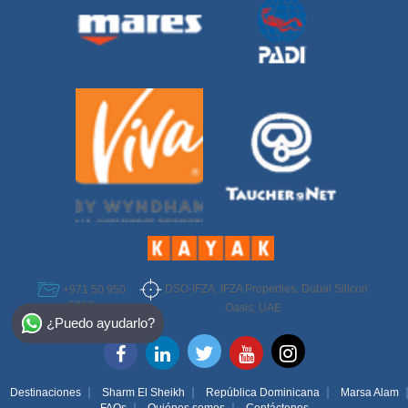
DSO-IFZA, IFZA Properties, Dubai Silicon
+971 50 950
6952
Select Destination
Oasis, UAE
¿Puedo ayudarlo?
Egypt
Bahamas
Destinaciones
Sharm El Sheikh
República Dominicana
Marsa Alam