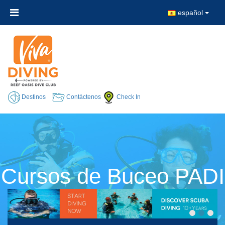
español
Destinos
Contáctenos
Check In
Cursos de Buceo PADI