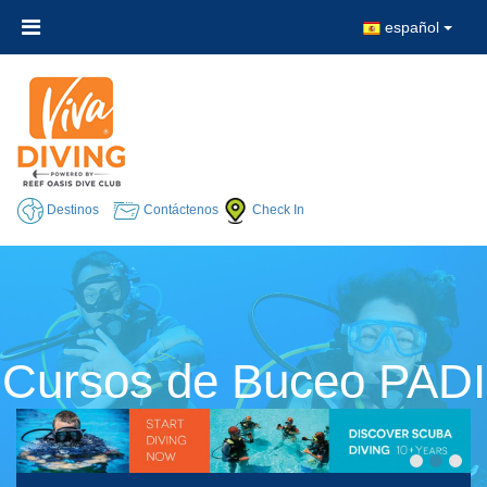
español
Destinos
Contáctenos
Check In
Cursos de Buceo PADI