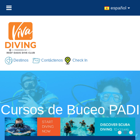
español
Destinos
Contáctenos
Check In
Cursos de Buceo PADI