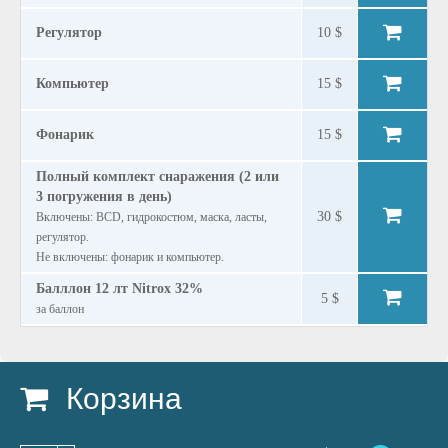
Регулятор
10 $
Компьютер
15 $
Фонарик
15 $
Полный комплект снаражения (2 или
3 погружения в день)
30 $
Включены: BCD, гидрокостюм, маска, ласты,
регулятор.
Не включены: фонарик и компьютер.
Балллон 12 лт Nitrox 32%
5 $
за баллон
Корзина