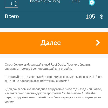
Discover Scuba Diving
105
$
Всего
105
$
Далее
Спасибо, что выбрали дайв-клуб Reef Oasis. Просим обратить
внимание, прежде бронировать дайвинг онлайн:
- Пожалуйста, не используйте специальные символы (ä, ö, ü, ß, à, è и т.
Д.), они не распознаются платежной системой.
- Для дайверов, чьё последнее погружение было год назад или более,
настоятельно рекомендуется программа Scuba Review / Refresher
перед погружениями с дайв-бота и / или перед курсами продвинутого
уровня.