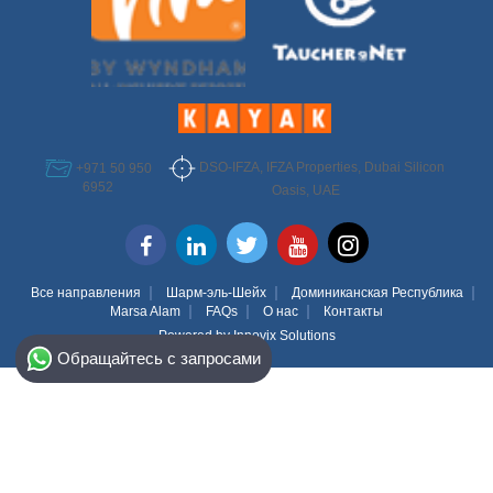
DSO-IFZA, IFZA Properties, Dubai Silicon
+971 50 950
6952
Oasis, UAE
Все направления
Шарм-эль-Шейх
Доминиканская Республика
Marsa Alam
FAQs
О нас
Контакты
Powered by
Innovix Solutions
Select Destination
Обращайтесь с запросами
Egypt
Bahamas
Dominican