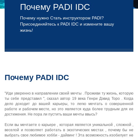
Почему PADI IDC
Почему нужно Стать инструктором PADI?
Присоединяйтесь к PADI IDC и измените вашу
жизнь!
Почему PADI IDC
"Иди уверенно в направлении своей мечты . Проживи ту жизнь, которую
ты себе представил ", сказал автор 19 века Генри Дэвид Торо . Когда
дело доходит до вашей карьеры, то легко мечтать о совершенной
работе и рабочем месте, но это является куда более трудным для ее
достижения. Не пора ли пустить ваши мечты ввысь?
Если вы мечтаете о карьере , которая является уникальной , сложной ,
веселой и позволяет работать в экзотических местах , почему бы не
выбрать свое любимое хобби - дайвинг ! Эта возможность изобилует не