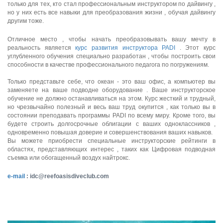
только для тех, кто стал профессиональным инструктором по дайвингу ,
но у них есть все навыки для преобразования жизни , обучая дайвингу
другим тоже.
Отличное место , чтобы начать преобразовывать вашу мечту в
реальность является
курс развития инструктора PADI
. Этот курс
углубленного обучения специально разработан , чтобы построить свои
способности в качестве профессионального педагога по погружениям.
Только представьте себе, что океан - это ваш офис, а компьютер вы
заменяете на ваше подводне оборудование . Ваше инструкторское
обучение не должно останавливаться на этом. Курс жесткий и трудный,
но чрезвычайно полезный и весь ваш труд окупится , как только вы в
состоянии преподавать программы PADI по всему миру. Кроме того, вы
будете строить долгосрочные облигации с ваших одноклассников ,
одновременно повышая доверие и совершенствования ваших навыков.
Вы можете приобрести специальные инструкторские рейтинги в
областях, представляющих интерес , таких как Цифровая подводная
съемка или обогащенный воздух найтрокс.
e-mail
:
idc@reefoasisdiveclub.com