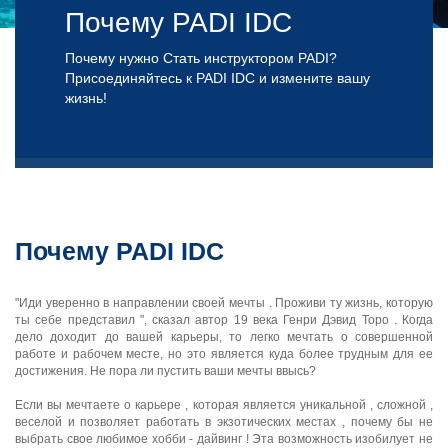
Почему PADI IDC
Почему нужно Стать инструктором PADI?
Присоединяйтесь к PADI IDC и измените вашу
жизнь!
Почему PADI IDC
"Иди уверенно в направлении своей мечты . Проживи ту жизнь, которую
ты себе представил ", сказал автор 19 века Генри Дэвид Торо . Когда
дело доходит до вашей карьеры, то легко мечтать о совершенной
работе и рабочем месте, но это является куда более трудным для ее
достижения. Не пора ли пустить ваши мечты ввысь?
Если вы мечтаете о карьере , которая является уникальной , сложной ,
веселой и позволяет работать в экзотических местах , почему бы не
выбрать свое любимое хобби - дайвинг ! Эта возможность изобилует не