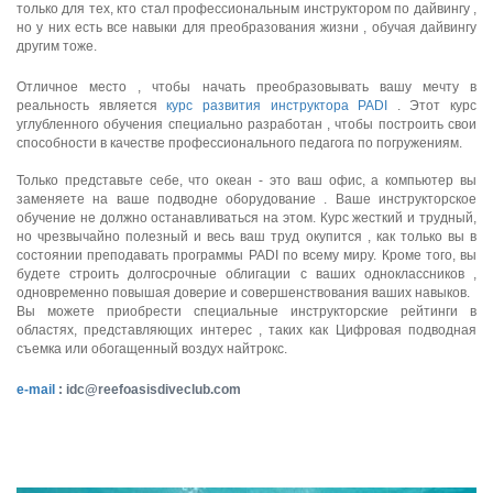
только для тех, кто стал профессиональным инструктором по дайвингу ,
но у них есть все навыки для преобразования жизни , обучая дайвингу
другим тоже.
Отличное место , чтобы начать преобразовывать вашу мечту в
реальность является
курс развития инструктора PADI
. Этот курс
углубленного обучения специально разработан , чтобы построить свои
способности в качестве профессионального педагога по погружениям.
Только представьте себе, что океан - это ваш офис, а компьютер вы
заменяете на ваше подводне оборудование . Ваше инструкторское
обучение не должно останавливаться на этом. Курс жесткий и трудный,
но чрезвычайно полезный и весь ваш труд окупится , как только вы в
состоянии преподавать программы PADI по всему миру. Кроме того, вы
будете строить долгосрочные облигации с ваших одноклассников ,
одновременно повышая доверие и совершенствования ваших навыков.
Вы можете приобрести специальные инструкторские рейтинги в
областях, представляющих интерес , таких как Цифровая подводная
съемка или обогащенный воздух найтрокс.
e-mail
:
idc@reefoasisdiveclub.com