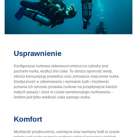
Usprawnienie
Konfiguracja nurkowa sidemount umieszcza cylindry pod
pachami nurka, wzdłuż linii ciała. To obniża oporność wody,
obniża konsumpcję powietrza oraz zmniejsza zmęczenie nurka.
Elastyczność w zdejmowaniu i wymianie butli i możliwośc
pchania ich sprzodu pozwala nurkowi na przepłynięcie bardzo
małych pasaży i dziur w czasie penetracyjngo nurkowania –
limitem jest tylko wielkość ciała samego nurka
Komfort
Możliwość przytroczenia, usunięcia oraz wymiany butli w czasie