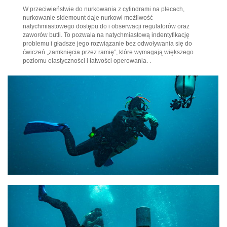
W przeciwieństwie do nurkowania z cylindrami na plecach,
nurkowanie sidemount daje nurkowi możliwość
natychmiastowego dostępu do i obserwacji regulatorów oraz
zaworów butli. To pozwala na natychmiastową indentyfikację
problemu i gładsze jego rozwiązanie bez odwoływania się do
ćwiczeń „zamknięcia przez ramię”, które wymagają większego
poziomu elastyczności i łatwości operowania. .