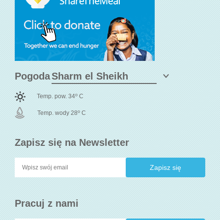
Pogoda
o
Temp. pow. 34
C
o
Temp. wody 28
C
Zapisz się na Newsletter
Pracuj z nami