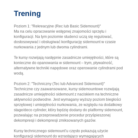
Trening
Poziom 1: "Rekreacyjne (Rec lub Basic Sidemount)"
Ma na celu opracowanie wstępnej znajomości sprzętu i
konfiguracji. Na tym poziomie studenci uczą się regulować,
dostosowywać i obsługiwać konfigurację sidemount w czasie
nurkowania z jednym lub dwoma cylindrami.
Te kursy rozwijają następnie zasadnicze umiejętności, które są
konieczne do opanowania w sidemount – trym, pływalność,
alternatywne techniki napędowe oraz operowanie cylindrami pod
wodą.
Poziom 2: "Techniczny (Tec lub Advanced Sidemount)"
Techniczne czy zaawansowane, kursy sidemountowe rozwijają
zasadnicze umiejętności sidemount z naciskiem na techniczne
aktywności podwodne. Jest wymagany wyższy poziom biegłości
sprzętowej i umiejętności nurkowania, ze względu na dodatkowy
stage/deco cylinder, który będzię dodany do platformy sidemount,
pozwalając na przeprowadzenie procedur przyśpieszonej
dekompresji i dekompresji zmiksowanych gazów.
Kursy technicznego sidemount’u często pokazują użycie
konfiguracji sidemount do wzrastająco wymagających