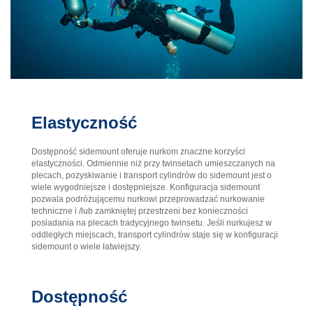
Elastyczność
Dostępność sidemount oferuje nurkom znaczne korzyści
elastyczności. Odmiennie niż przy twinsetach umieszczanych na
plecach, pozyskiwanie i transport cylindrów do sidemount jest o
wiele wygodniejsze i dostępniejsze. Konfiguracja sidemount
pozwala podróżującemu nurkowi przeprowadzać nurkowanie
techniczne i /lub zamkniętej przestrzeni bez konieczności
posiadania na plecach tradycyjnego twinsetu. Jeśli nurkujesz w
oddległych miejscach, transport cylindrów staje się w konfiguracji
sidemount o wiele łatwiejszy.
Dostępność