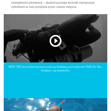
umiejętności penetracji – student poznaje techniki manipulacji
cylindrami w celu przejścia przez ciasne miejsca.
REEF TEK jest techniczną bazą nurkową działającą pod nadzorem PADI Tec Rec.
Działamy wg standardów.