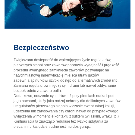
Bezpieczeństwo
Zwiększona dostępność do wpierających życie regulatorów,
pierwszych stopni oraz zaworów poprawia wydajność i prędkość
procedur awaryjnego zamknięcia zaworów, pozwalając na
natychmiastową indentyfikację miejsca utraty gazów i
zapewniając nurkowi szybki dostęp do alternatywych źródeł (np.
Zamiana regulatorów między cylindrami lub nawet oddychanie
bezpośrednio z zaworu butli).
Dodatkowo, noszenie cylindrów tuż przy piersiach nurka i pod
jego pachami, służy jako rodzaj ochrony dla delikatnych zaworów
i regulatorów pierwszego stopnia w czasie ewentualnej kolizji,
uderzenia lub zarysowania czy chroni nawet od przypadkowego
wyłączenia w momencie kontaktu z sufitem (w jaskini, wraku itd.)
Konfiguracja ta znacząco redukuje też ryzyko splątania za
plecami nurka, gdzie trudno jest mu dosięgnąć.