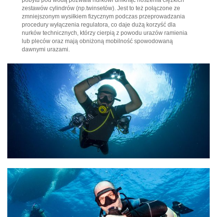
pobytu pod wodą pozwala nurkowi uniknąć noszenia ciężkich
zestawów cylindrów (np.twinsetów). Jest to też połączone ze
zmniejszonym wysiłkiem fizycznym podczas przeprowadzania
procedury wyłączenia regulatora, co daje dużą korzyść dla
nurków technicznych, którzy cierpią z powodu urazów ramienia
lub pleców oraz mają obniżoną mobilność spowodowaną
dawnymi urazami.