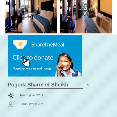
Pogoda
o
Temp. pow. 32
C
o
Temp. wody 28
C