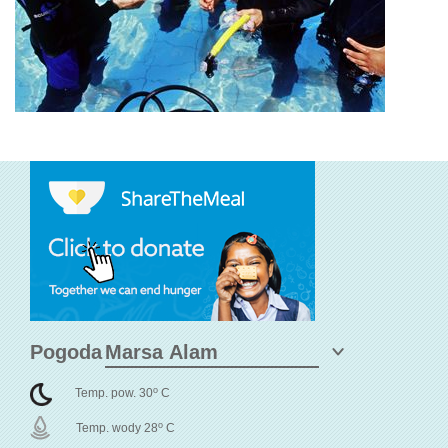
Pogoda
o
Temp. pow. 30
C
o
Temp. wody 28
C