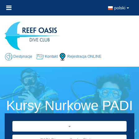
polski
Destynacje
Kontakt
Rejestracja ONLINE
Kursy Nurkowe PADI