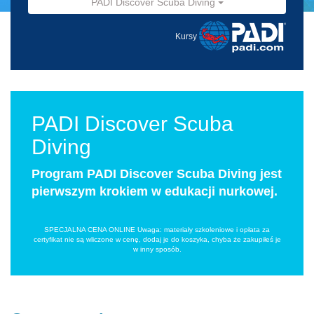
PADI Discover Scuba Diving
Kursy
PADI Discover Scuba
Diving
Program PADI Discover Scuba Diving jest
pierwszym krokiem w edukacji nurkowej.
SPECJALNA CENA ONLINE Uwaga: materiały szkoleniowe i opłata za
certyfikat nie są wliczone w cenę, dodaj je do koszyka, chyba że zakupiłeś je
w inny sposób.