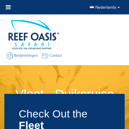
Nederlands
Bestemmingen
Contact
Vloot - Duikcruise
Rode Zee
Check Out the
Fleet