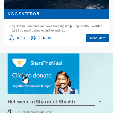
KING SNEFRO 5
King Snefro 5 en haar identieke tweelingschip King Snefro 6 werden
in 1999 op maat gebouwd in Alexandrië...
8 Pax
22 Meter
Read More
Het weer in
o
Lucht temperatuur 29
C