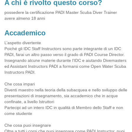
A chi è rivolto questo corso?
possedere la certificazione PADI Master Scuba Diver Trainer
avere almeno 18 anni
Accademico
L’aspetto divertente
Poiché gli IDC Staff Instructors sono parte integrante di un IDC
PADI, farai un altro passo verso il grado di PADI Course Director.
Insegnando alcune materie durante l'IDC e aiutando Divemasters
ed Assistant Instructors PADI a formarsi come Open Water Scuba
Instructors PADI.
Che cosa impari
Diventi maestro nella teoria della subacquea e nello sviluppo delle
presentazioni di insegnamento, sia accademico che in acque
confinate, a livello Istruttori
Partecipi ad un intero IDC in qualità di Membro dello Staff e non
come studente
Che cosa puoi insegnare
Oltre a tutti i corsi che puoi insegnare come PADI Instructor, puoi