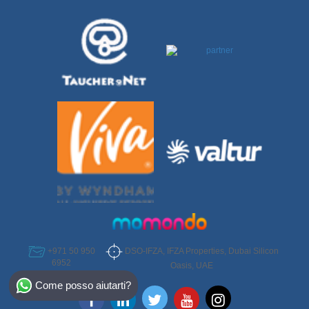
DSO-IFZA, IFZA Properties, Dubai Silicon
+971 50 950
6952
Oasis, UAE
Select Destination
Come posso aiutarti?
Egypt