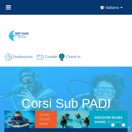
italiano
Destinazioni
Contatti
Check In
Corsi Sub PADI