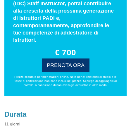
(IDC) Staff Instructor, potrai contribuire
alla crescita della prossima generazione
di Istruttori PADI e,
contemporaneamente, approfondire le
tue competenze di addestratore di
Istruttori.
€ 700
PRENOTA ORA
Prezzo scontato per prenotazioni online. Nota bene: i materiali di studio e le
tasse di certificazione non sono inclusi nel prezzo. Si prega di aggiungerli al
carrello, a condizione di non averli già acquistati in altro modo.
Durata
11 giorni