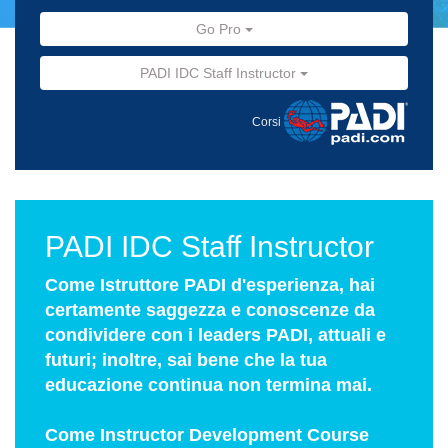
Go Pro
PADI IDC Staff Instructor
Corsi
PADI IDC Staff Instructor
Come Istruttore PADI d'esperienza, hai
certamente saggezza e conoscenze da
condividere con i leaders PADI, attuali e
futuri; inoltre, sai bene che la tua
educazione continua non termina mai.
Come Instructor Development Course