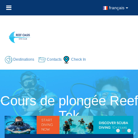
français
Destinations
Contacts
Check In
Cours de plongée Reef
Tek