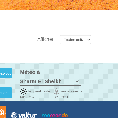
Afficher
Météo à
Température de
Température de
quer
o
o
l'air 32
C
l'eau 28
C