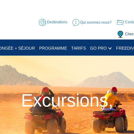
Destinations
Qui sommes nous?
Conta
Check
ONGÉE + SÉJOUR
PROGRAMME
TARIFS
GO PRO
FREEDIV
Excursions,