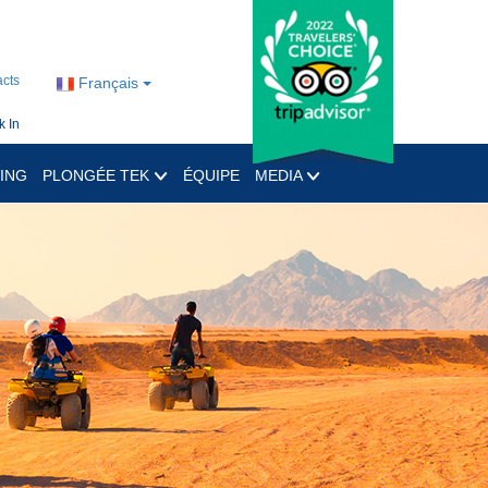
cts
Français
 In
ING
PLONGÉE TEK
ÉQUIPE
MEDIA