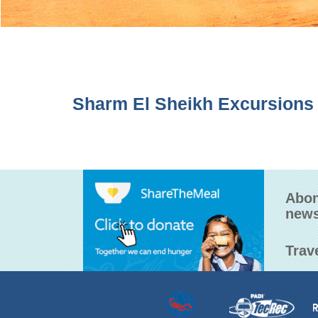
Sharm El Sheikh Excursions e
Abon
news
Trav