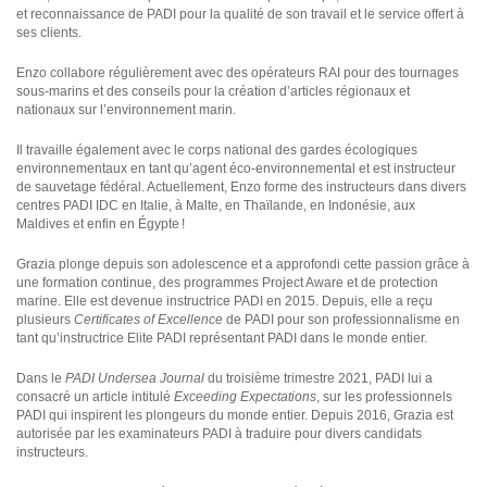
et reconnaissance de PADI pour la qualité de son travail et le service offert à
ses clients.
Enzo collabore régulièrement avec des opérateurs RAI pour des tournages
sous-marins et des conseils pour la création d’articles régionaux et
nationaux sur l’environnement marin.
Il travaille également avec le corps national des gardes écologiques
environnementaux en tant qu’agent éco-environnemental et est instructeur
de sauvetage fédéral. Actuellement, Enzo forme des instructeurs dans divers
centres PADI IDC en Italie, à Malte, en Thaïlande, en Indonésie, aux
Maldives et enfin en Égypte !
Grazia plonge depuis son adolescence et a approfondi cette passion grâce à
une formation continue, des programmes Project Aware et de protection
marine. Elle est devenue instructrice PADI en 2015. Depuis, elle a reçu
plusieurs
Certificates of Excellence
de PADI pour son professionnalisme en
tant qu’instructrice Elite PADI représentant PADI dans le monde entier.
Dans le
PADI Undersea Journal
du troisième trimestre 2021, PADI lui a
consacré un article intitulé
Exceeding Expectations
, sur les professionnels
PADI qui inspirent les plongeurs du monde entier. Depuis 2016, Grazia est
autorisée par les examinateurs PADI à traduire pour divers candidats
instructeurs.