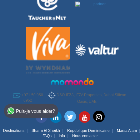
DSO-IFZA, IFZA Properties, Dubai Silicon
+971 50 950
6952
Oasis, UAE
Select Destination
Puis-je vous aider?
Egypt
Bahamas
Destinations
Sharm El Sheikh
République Dominicaine
Marsa Alam
FAQs
Info
Nous contacter