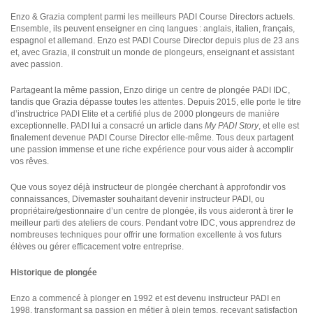
Enzo & Grazia comptent parmi les meilleurs PADI Course Directors actuels.
Ensemble, ils peuvent enseigner en cinq langues : anglais, italien, français,
espagnol et allemand. Enzo est PADI Course Director depuis plus de 23 ans
et, avec Grazia, il construit un monde de plongeurs, enseignant et assistant
avec passion.
Partageant la même passion, Enzo dirige un centre de plongée PADI IDC,
tandis que Grazia dépasse toutes les attentes. Depuis 2015, elle porte le titre
d’instructrice PADI Elite et a certifié plus de 2000 plongeurs de manière
exceptionnelle. PADI lui a consacré un article dans
My PADI Story
, et elle est
finalement devenue PADI Course Director elle-même. Tous deux partagent
une passion immense et une riche expérience pour vous aider à accomplir
vos rêves.
Que vous soyez déjà instructeur de plongée cherchant à approfondir vos
connaissances, Divemaster souhaitant devenir instructeur PADI, ou
propriétaire/gestionnaire d’un centre de plongée, ils vous aideront à tirer le
meilleur parti des ateliers de cours. Pendant votre IDC, vous apprendrez de
nombreuses techniques pour offrir une formation excellente à vos futurs
élèves ou gérer efficacement votre entreprise.
Historique de plongée
Enzo a commencé à plonger en 1992 et est devenu instructeur PADI en
1998, transformant sa passion en métier à plein temps, recevant satisfaction