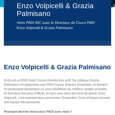
Enzo Volpicelli & Grazia
Palmisano
Votre PADI IDC avec le Directeur de Cours PADI
Enzo Volpicelli & Grazia Palmisano
Enzo Volpicelli & Grazia Palmisano
Enzo est un PADI Gold Course Director très actif. Sa collègue Grazia
Palmisano est également une PADI Course Director. Ensemble, ils forment
un partenariat dynamique où vous bénéficiez du meilleur soutien possible.
Ils font deux fois plus d'efforts, et vous avez deux fois plus de plaisir. Enzo
Volpicelli, c’est vraiment deux personnes ! Ensemble, Enzo et Grazia forment
une équipe très puissante.
Pourquoi devenir instructeur PADI avec nous ?