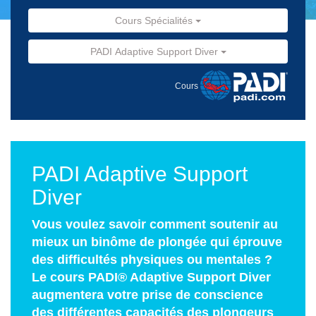
Cours Spécialités
PADI Adaptive Support Diver
Cours
PADI Adaptive Support
Diver
Vous voulez savoir comment soutenir au
mieux un binôme de plongée qui éprouve
des difficultés physiques ou mentales ?
Le cours PADI® Adaptive Support Diver
augmentera votre prise de conscience
des différentes capacités des plongeurs