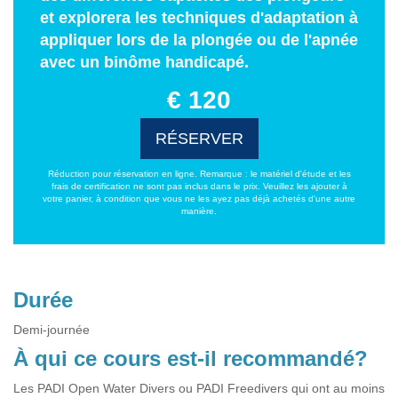
et explorera les techniques d'adaptation à
appliquer lors de la plongée ou de l'apnée
avec un binôme handicapé.
€ 120
RÉSERVER
Réduction pour réservation en ligne. Remarque : le matériel d'étude et les
frais de certification ne sont pas inclus dans le prix. Veuillez les ajouter à
votre panier, à condition que vous ne les ayez pas déjà achetés d'une autre
manière.
Durée
Demi-journée
À qui ce cours est-il recommandé?
Les PADI Open Water Divers ou PADI Freedivers qui ont au moins