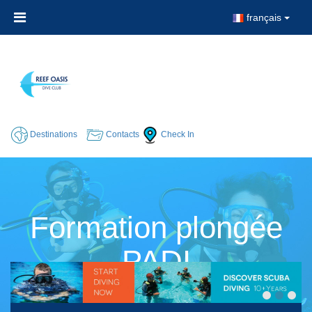
français
Destinations
Contacts
Check In
Formation plongée
PADI