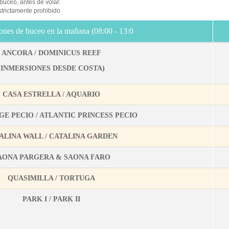
 buceo, antes de volar.
strictamente prohibido
ones de buceo en la mañana (08:00 - 13:0
ANCORA / DOMINICUS REEF
(INMERSIONES DESDE COSTA)
CASA ESTRELLA / AQUARIO
GE PECIO / ATLANTIC PRINCESS PECIO
ALINA WALL / CATALINA GARDEN
AONA PARGERA & SAONA FARO
QUASIMILLA / TORTUGA
PARK I / PARK II