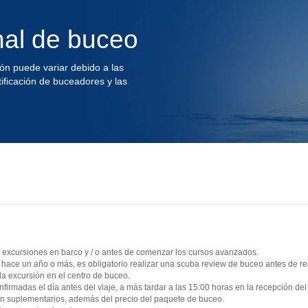
l de buceo
ón puede variar debido a las
tificación de buceadores y las
ar excursiones en barco y / o antes de comenzar los cursos avanzados.
ace un año o más, es obligatorio realizar una scuba review de buceo antes de rea
la excursión en el centro de buceo.
firmadas el día antes del viaje, a más tardar a las 15:00 horas en la recepción de
son suplementarios, además del precio del paquete de buceo.