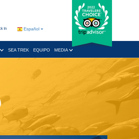
k In
Español
SEA TREK
EQUIPO
MEDIA
o