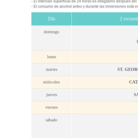
- El intervalo superficial de 24 horas es obligatorio después del
- El consumo de alcohol antes y durante las inmersiones está e
Día
2 excursi
domingo
lunes
martes
ST. GEOR
miércoles
CAT
jueves
S
viernes
sábado