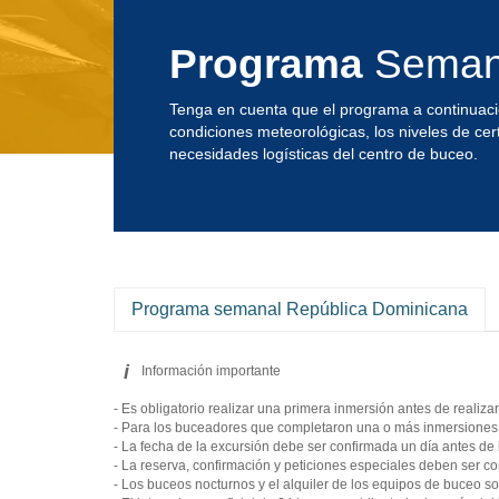
Programa
Semana
Tenga en cuenta que el programa a continuaci
condiciones meteorológicas, los niveles de cer
necesidades logísticas del centro de buceo.
Programa semanal República Dominicana
i
Información importante
- Es obligatorio realizar una primera inmersión antes de realiz
- Para los buceadores que completaron una o más inmersiones h
- La fecha de la excursión debe ser confirmada un día antes de 
- La reserva, confirmación y peticiones especiales deben ser con
- Los buceos nocturnos y el alquiler de los equipos de buceo 