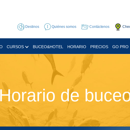
Destinos
Quiénes somos
Contáctenos
Chec
EO
CURSOS
BUCEO&HOTEL
HORARIO
PRECIOS
GO PRO
Horario de buce