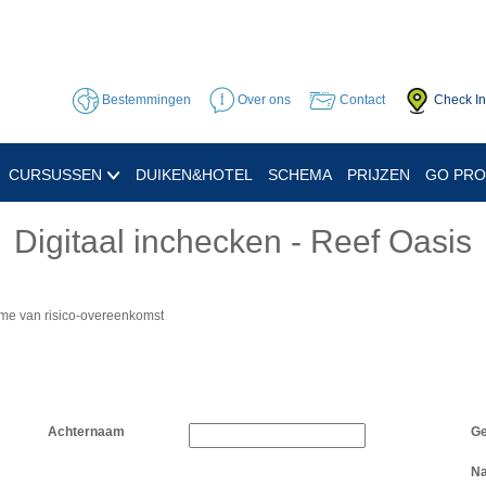
Bestemmingen
Over ons
Contact
Check In
CURSUSSEN
DUIKEN&HOTEL
SCHEMA
PRIJZEN
GO PR
Digitaal inchecken - Reef Oasis
ame van risico-overeenkomst
Achternaam
Ge
Na