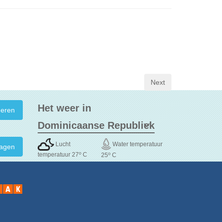
Het weer in
Lucht
Water temperatuur
agen
o
o
temperatuur 27
C
25
C