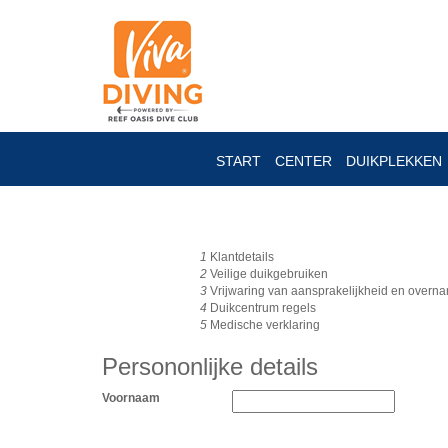
START
CENTER
DUIKPLEKKEN
1
Klantdetails
2
Veilige duikgebruiken
3
Vrijwaring van aansprakelijkheid en overn
4
Duikcentrum regels
5
Medische verklaring
Persononlijke details
Voornaam