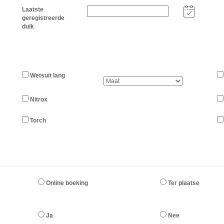
Laatste
geregistreerde
duik
Wetsuit lang
Nitrox
Torch
Online boeking
Ter plaatse
Ja
Nee