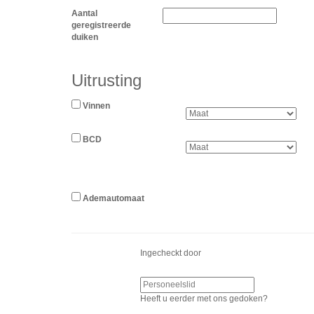
Aantal
geregistreerde
duiken
Uitrusting
Vinnen
BCD
Ademautomaat
Ingecheckt door
Heeft u eerder met ons gedoken?