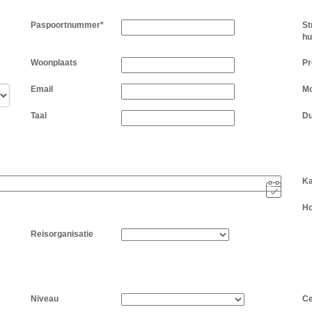
Paspoortnummer*
St
h
Woonplaats
Pr
Email
Mo
Taal
Du
K
Ho
Reisorganisatie
Niveau
Ce