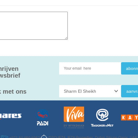
hrijven
wsbrief
 met ons
aanvr
DSO-IFZA, IFZA Properties, Dubai Silicon Oasis, UAE
+971 50 950 6952