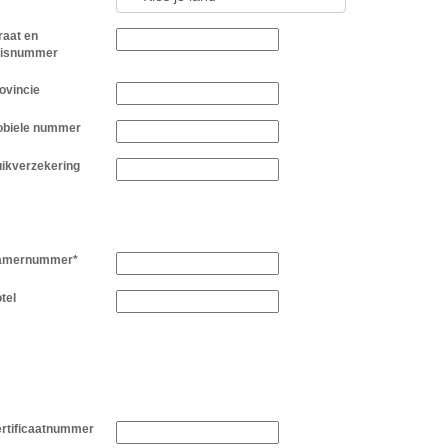
raat en
uisnummer
ovincie
biele nummer
ikverzekering
amernummer*
tel
rtificaatnummer