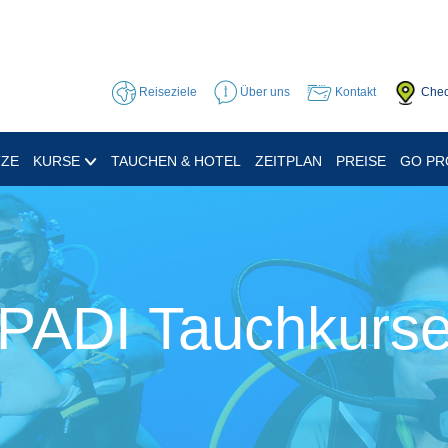
Reiseziele
Über uns
Kontakt
Chec
TZE
KURSE
TAUCHEN & HOTEL
ZEITPLAN
PREISE
GO P
PADI Tauchkurs