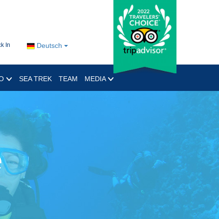
k In
Deutsch
RO
SEA TREK
TEAM
MEDIA
e