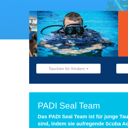
Tauchen für Kindern
PADI Seal Team
Das PADI Seal Team ist für junge Ta
sind, indem sie aufregende Scuba 