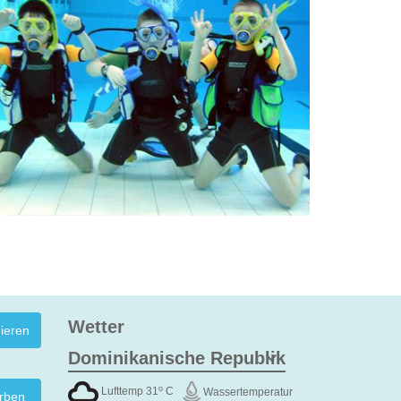
Wetter
o
Lufttemp 31
C
Wassertemperatur
rben