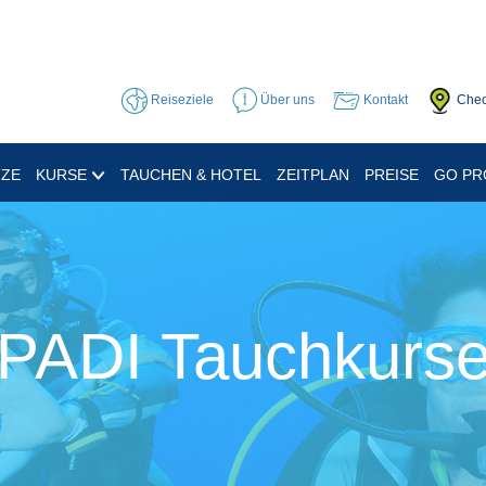
Reiseziele
Über uns
Kontakt
Chec
TZE
KURSE
TAUCHEN & HOTEL
ZEITPLAN
PREISE
GO P
PADI Tauchkurs