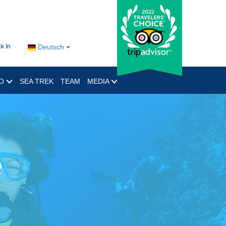
k In
Deutsch
RO
SEA TREK
TEAM
MEDIA
e