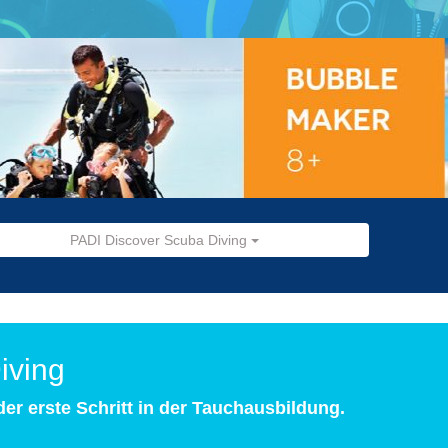
PADI Discover Scuba Diving
iving
er erste Schritt in der Tauchausbildung.