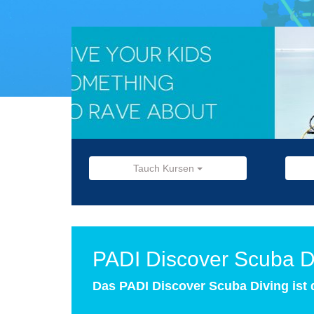
Tauch Kursen
PADI Discover Scuba D
Das PADI Discover Scuba Diving ist d