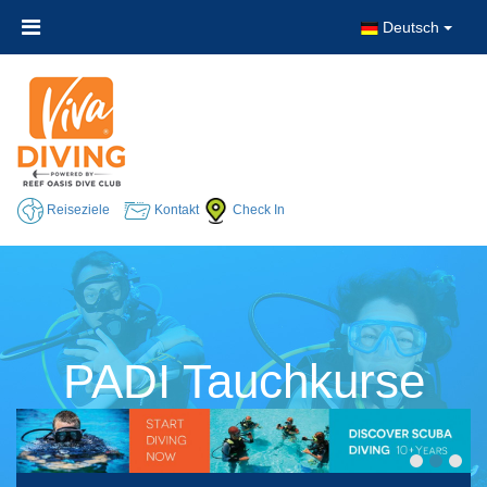
Deutsch
Reiseziele
Kontakt
Check In
PADI Tauchkurse