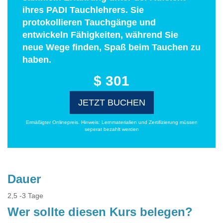
ihres PADI Tauchlehrers. Sie
protokollieren Tauchgänge und
entwickeln Fähigkeiten, während Sie
neue Wege finden, Spaß beim Tauchen zu
haben.
$ 301
JETZT BUCHEN
Ermäßigter Onlinepreis. Hinweis: Lernmaterialien und Zertifizierung müssen
seperat bezahlt werden
Dauer
2,5 -3 Tage
Wer sollte diesen Kurs belegen?