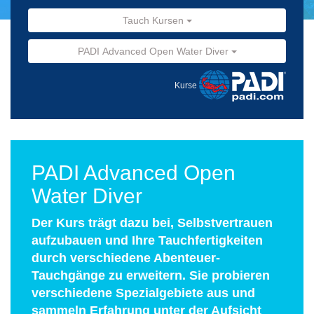
Tauch Kursen
PADI Advanced Open Water Diver
Kurse
PADI Advanced Open
Water Diver
Der Kurs trägt dazu bei, Selbstvertrauen
aufzubauen und Ihre Tauchfertigkeiten
durch verschiedene Abenteuer-
Tauchgänge zu erweitern. Sie probieren
verschiedene Spezialgebiete aus und
sammeln Erfahrung unter der Aufsicht