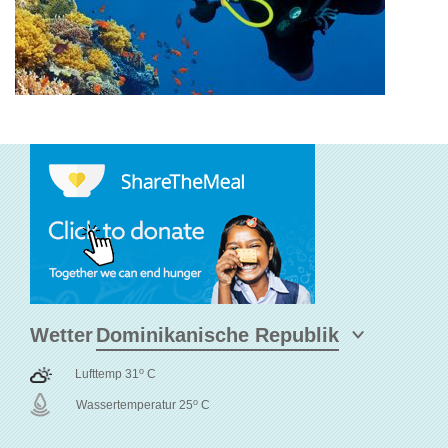
Wetter
o
Lufttemp 31
C
o
Wassertemperatur 25
C