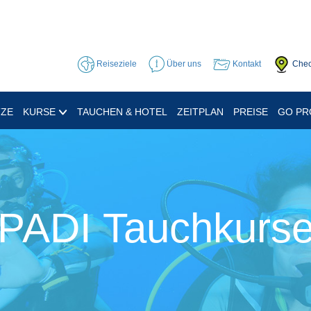
Reiseziele
Über uns
Kontakt
Chec
TZE
KURSE
TAUCHEN & HOTEL
ZEITPLAN
PREISE
GO P
PADI Tauchkurs