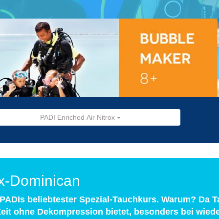
PADI Enriched Air Nitrox
ox-Dominican
t PADIs beliebtester Spezial-Tauchkurs. Warum? Da 
 Zeit ohne Dekompression bietet, besonders bei wied