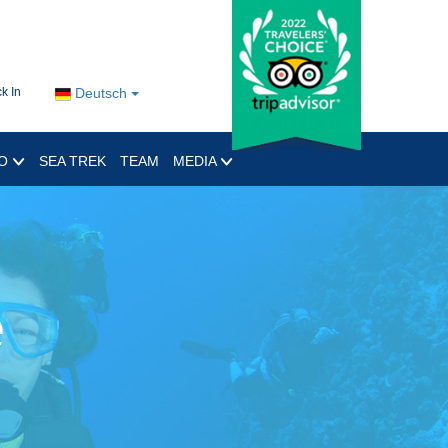
k In
Deutsch
RO
SEA TREK
TEAM
MEDIA
e