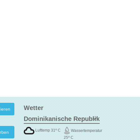
Wetter
o
Lufttemp 31
C
Wassertemperatur
rben
o
25
C