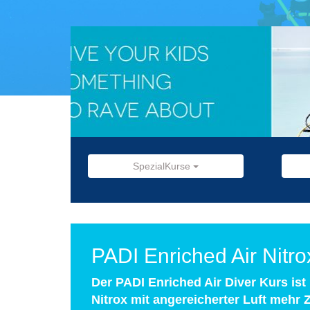
SpezialKurse
PADI Enriched Air Nitr
Der PADI Enriched Air Diver Kurs is
Nitrox mit angereicherter Luft mehr