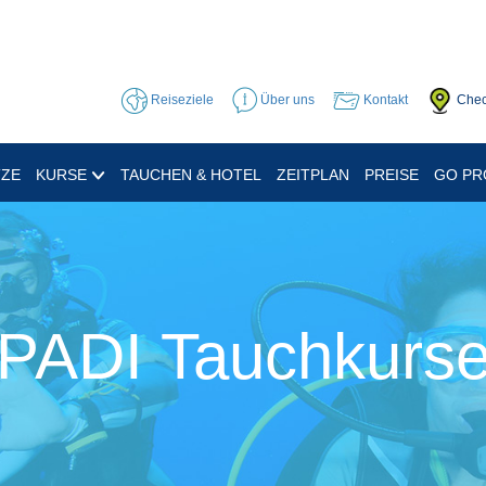
Reiseziele
Über uns
Kontakt
Chec
TZE
KURSE
TAUCHEN & HOTEL
ZEITPLAN
PREISE
GO P
PADI Tauchkurs