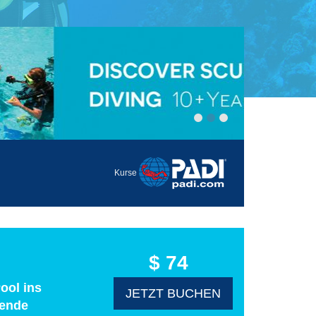
Kurse
$ 74
ool ins
JETZT BUCHEN
gende