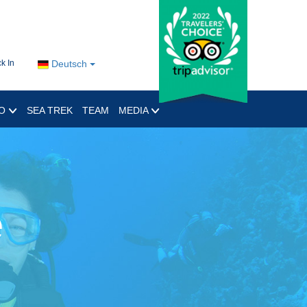
k In
Deutsch
RO
SEA TREK
TEAM
MEDIA
e