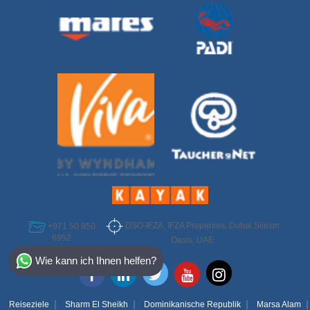
DSO-IFZA, IFZA Properties, Dubai Silicon
+971 50 950
6952
Oasis, UAE
Select Destination
Wie kann ich Ihnen helfen?
Egypt
Bahamas
Reiseziele
Sharm El Sheikh
Dominikanische Republik
Marsa Alam