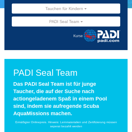
Tauchen für Kindern
PADI Seal Team
Kurse
PADI Seal Team
Das PADI Seal Team ist für junge
Taucher, die auf der Suche nach
actiongeladenem Spaß in einem Pool
sind, indem sie aufregende Scuba
AquaMissions machen.
Ermäßigter Onlinepreis. Hinweis: Lernmaterialien und Zertifizierung müssen
seperat bezahlt werden