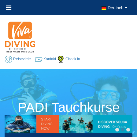
Deutsch
Reiseziele
Kontakt
Check In
PADI Tauchkurse