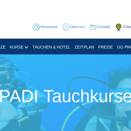
Reiseziele
Über uns
Kontakt
Chec
TZE
KURSE
TAUCHEN & HOTEL
ZEITPLAN
PREISE
GO P
PADI Tauchkurs