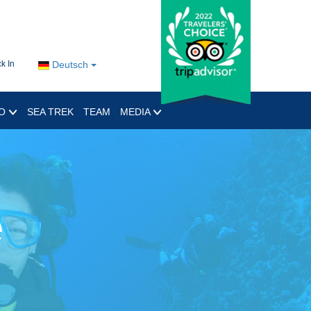
k In
Deutsch
RO
SEA TREK
TEAM
MEDIA
e