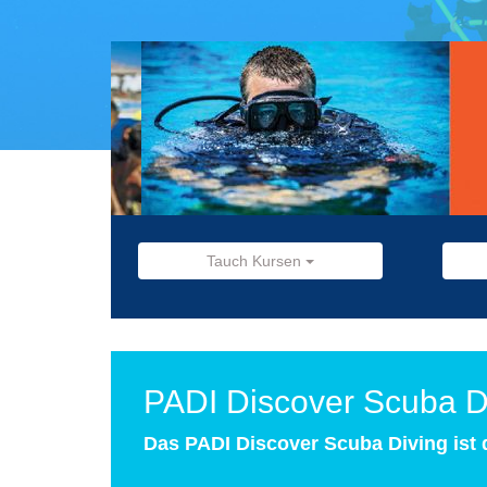
Tauch Kursen
PADI Discover Scuba D
Das PADI Discover Scuba Diving ist d