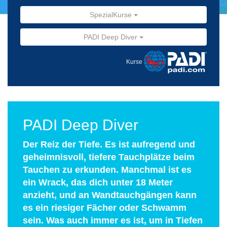
SpezialKurse
PADI Deep Diver
Kurse
PADI Deep Diver
Der Reiz der Tiefe. Es ist aufregend und
geheimnisvoll, tiefere Tauchplätze beim
Tauchen zu erkunden. Manchmal ist es
ein Wrack, das dich unter 18 Meter
anzieht, und an Wandtauchgängen kann
es ein riesiger Fächer oder Schwamm
sein. Was auch immer es ist, um in Tiefen