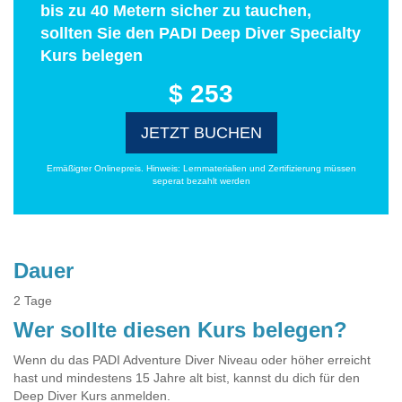
bis zu 40 Metern sicher zu tauchen,
sollten Sie den PADI Deep Diver Specialty
Kurs belegen
$ 253
JETZT BUCHEN
Ermäßigter Onlinepreis. Hinweis: Lernmaterialien und Zertifizierung müssen
seperat bezahlt werden
Dauer
2 Tage
Wer sollte diesen Kurs belegen?
Wenn du das PADI Adventure Diver Niveau oder höher erreicht
hast und mindestens 15 Jahre alt bist, kannst du dich für den
Deep Diver Kurs anmelden.