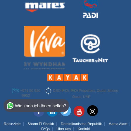
DSO-IFZA, IFZA Properties, Dubai Silicon
+971 50 950
6952
Oasis, UAE
Select Destination
Wie kann ich Ihnen helfen?
Egypt
Bahamas
Reiseziele
Sharm El Sheikh
Dominikanische Republik
Marsa Alam
FAQs
Über uns
Kontakt