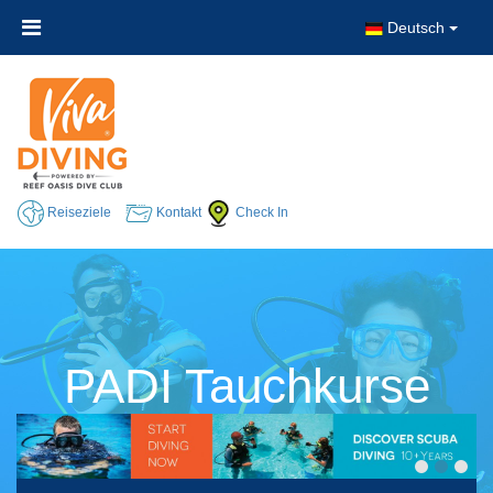
Deutsch
Reiseziele
Kontakt
Check In
PADI Tauchkurse