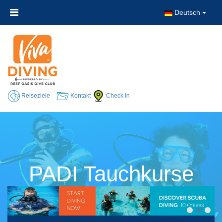
Deutsch
Reiseziele
Kontakt
Check In
PADI Tauchkurse