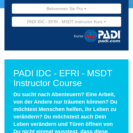
Bekommen Sie Pro
PADI IDC - EFRI - MSDT Instructor Kurs
Kurse
PADI IDC - EFRI - MSDT
Instructor Course
Du sucht nach Abenteuern? Eine Arbeit,
von der Andere nur träumen können? Du
möchtest Menschen helfen, ihr Leben zu
verändern? Du möchstest auch Dein
Leben verändern und Türen öffnen von
Du nicht einmal wusstest, dass diese