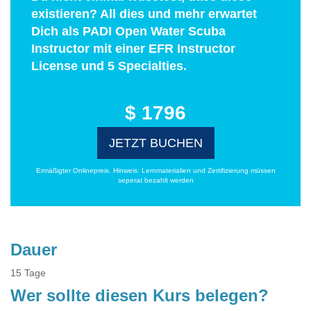
existieren? All dies und mehr erwartet
Dich als PADI Open Water Scuba
Instructor mit einer EFR Instructor
License und 5 Specialties.
$ 1796
JETZT BUCHEN
Ermäßigter Onlinepreis. Hinweis: Lernmaterialien und Zertifizierung müssen
seperat bezahlt werden
Dauer
15 Tage
Wer sollte diesen Kurs belegen?