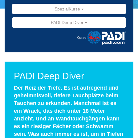
SpezialKurse
PADI Deep Diver
Kurse
PADI Deep Diver
Der Reiz der Tiefe. Es ist aufregend und
geheimnisvoll, tiefere Tauchplätze beim
Tauchen zu erkunden. Manchmal ist es
ein Wrack, das dich unter 18 Meter
anzieht, und an Wandtauchgängen kann
es ein riesiger Fächer oder Schwamm
sein. Was auch immer es ist, um in Tiefen