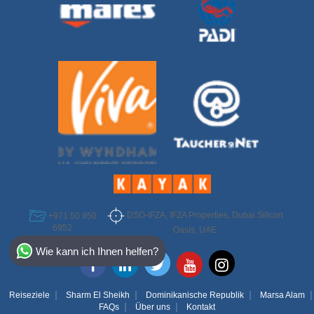
DSO-IFZA, IFZA Properties, Dubai Silicon
+971 50 950
6952
Oasis, UAE
Select Destination
Wie kann ich Ihnen helfen?
Egypt
Bahamas
Reiseziele
Sharm El Sheikh
Dominikanische Republik
Marsa Alam
FAQs
Über uns
Kontakt