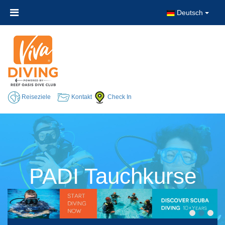
Deutsch
Reiseziele
Kontakt
Check In
PADI Tauchkurse