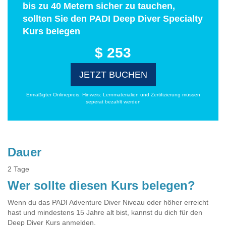
bis zu 40 Metern sicher zu tauchen,
sollten Sie den PADI Deep Diver Specialty
Kurs belegen
$ 253
JETZT BUCHEN
Ermäßigter Onlinepreis. Hinweis: Lernmaterialien und Zertifizierung müssen
seperat bezahlt werden
Dauer
2 Tage
Wer sollte diesen Kurs belegen?
Wenn du das PADI Adventure Diver Niveau oder höher erreicht
hast und mindestens 15 Jahre alt bist, kannst du dich für den
Deep Diver Kurs anmelden.