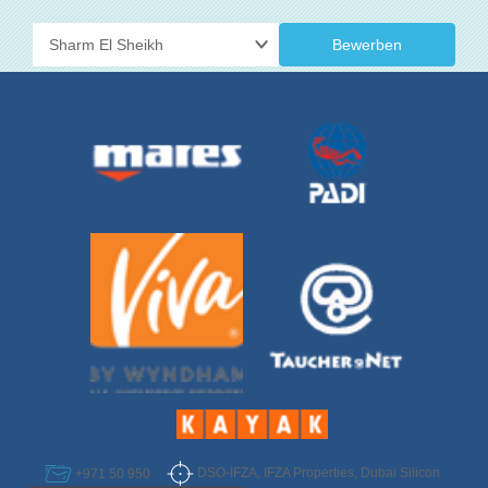
Bewerben
DSO-IFZA, IFZA Properties, Dubai Silicon
+971 50 950