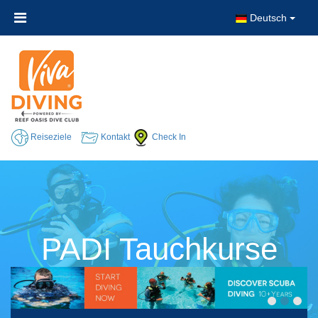
Deutsch
Reiseziele
Kontakt
Check In
PADI Tauchkurse