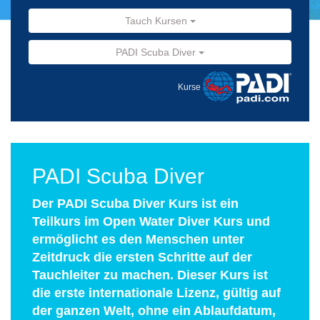
Tauch Kursen
PADI Scuba Diver
Kurse
PADI Scuba Diver
Der PADI Scuba Diver Kurs ist ein
Teilkurs im Open Water Diver Kurs und
ermöglicht es den Menschen unter
Zeitdruck die ersten Schritte auf der
Tauchleiter zu machen. Dieser Kurs ist
die erste internationale Lizenz, gültig auf
der ganzen Welt, ohne ein Ablaufdatum,