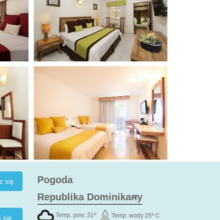
Pogoda
o
o
Temp. pow. 31
Temp. wody 25
C
 się