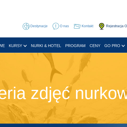
Destynacje
O nas
Kontakt
Rejestracja 
WE
KURSY
NURKI & HOTEL
PROGRAM
CENY
GO PRO
eria zdjęć nurko