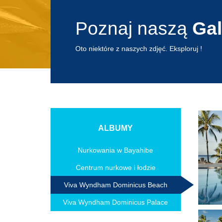
Poznaj naszą
Gal
Oto niektóre z naszych zdjęć. Eksploruj !
ALBUMY
Nurkowania w Bayahibe
Centrum nurkowe i łodzie
Viva Wyndham Dominicus Beach
Viva Wyndham Dominicus Palace