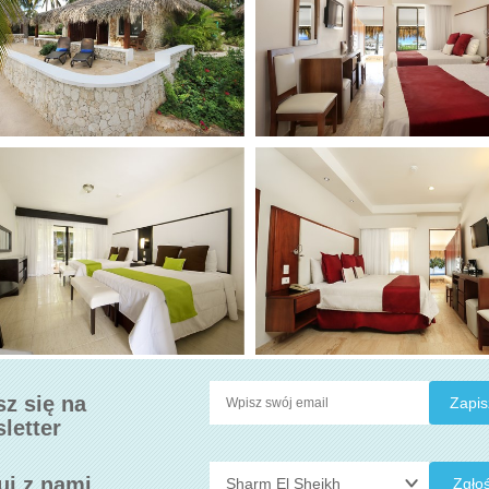
sz się na
letter
uj z nami
Zgłoś