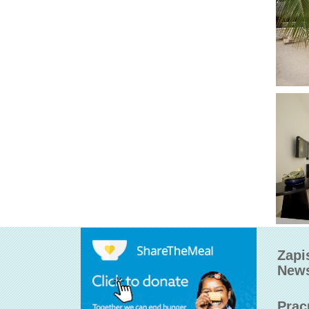
Zapi
News
Prac