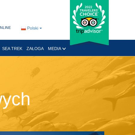
ONLINE
Polski
SEA TREK
ZAŁOGA
MEDIA
wych