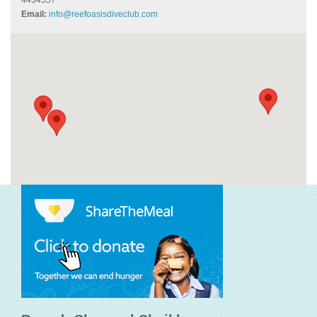
4434557
Email:
info@reefoasisdiveclub.com