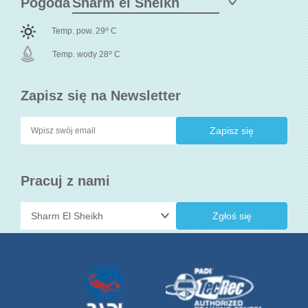
Pogoda
o
Temp. pow. 29
C
o
Temp. wody 28
C
Zapisz się na Newsletter
Pracuj z nami
Zgłoś się