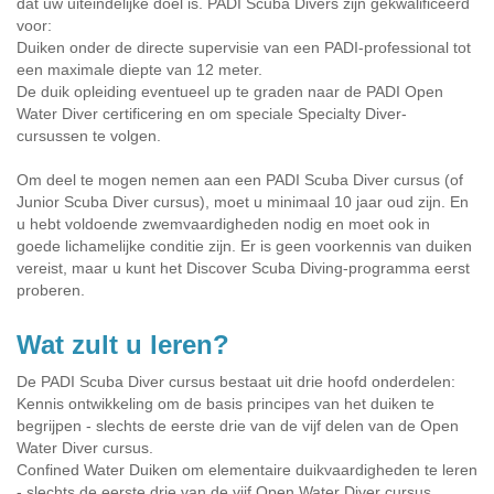
dat uw uiteindelijke doel is. PADI Scuba Divers zijn gekwalificeerd
voor:
Duiken onder de directe supervisie van een PADI-professional tot
een maximale diepte van 12 meter.
De duik opleiding eventueel up te graden naar de PADI Open
Water Diver certificering en om speciale Specialty Diver-
cursussen te volgen.
Om deel te mogen nemen aan een PADI Scuba Diver cursus (of
Junior Scuba Diver cursus), moet u minimaal 10 jaar oud zijn. En
u hebt voldoende zwemvaardigheden nodig en moet ook in
goede lichamelijke conditie zijn. Er is geen voorkennis van duiken
vereist, maar u kunt het Discover Scuba Diving-programma eerst
proberen.
Wat zult u leren?
De PADI Scuba Diver cursus bestaat uit drie hoofd onderdelen:
Kennis ontwikkeling om de basis principes van het duiken te
begrijpen - slechts de eerste drie van de vijf delen van de Open
Water Diver cursus.
Confined Water Duiken om elementaire duikvaardigheden te leren
- slechts de eerste drie van de vijf Open Water Diver cursus