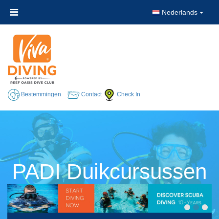
Nederlands
Bestemmingen
Contact
Check In
PADI Duikcursussen