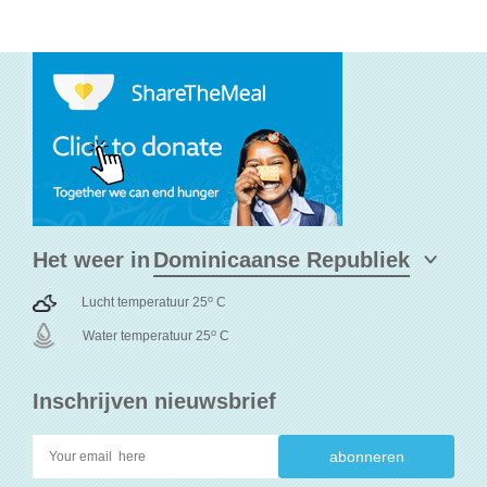
Het weer in
o
Lucht temperatuur 25
C
o
Water temperatuur 25
C
Inschrijven nieuwsbrief