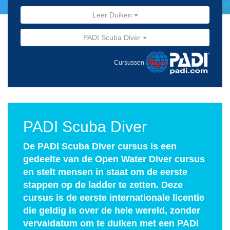
Leer Duiken
PADI Scuba Diver
Cursussen
PADI Scuba Diver
De PADI Scuba Diver cursus is een
gedeelte van de Open Water Diver cursus
en stelt mensen in staat om de eerste
stappen op de ladder te zetten. Deze
cursus is de eerste internationale licentie
die geldig is over de hele wereld, zonder
vervaldatum om te duiken met een PADI