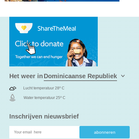
Het weer in
o
Lucht temperatuur 28
C
o
Water temperatuur 25
C
Inschrijven nieuwsbrief