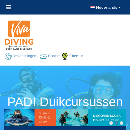
Nederlands
Bestemmingen
Contact
Check In
PADI Duikcursussen