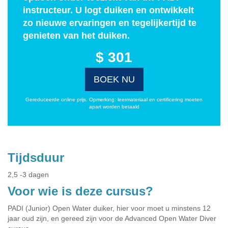
instructeur. U logt duiken en ontwikkelt
zo nieuwe ervaringen en tegelijkertijd te
genieten van het duiken.
$ 301
BOEK NU
Gereduceerde online prijs. Opmerking: leermateriaal en certificering moeten
apart worden betaald
Tijdsduur
2,5 -3 dagen
Voor wie is deze cursus?
PADI (Junior) Open Water duiker, hier voor moet u minstens 12
jaar oud zijn, en gereed zijn voor de Advanced Open Water Diver