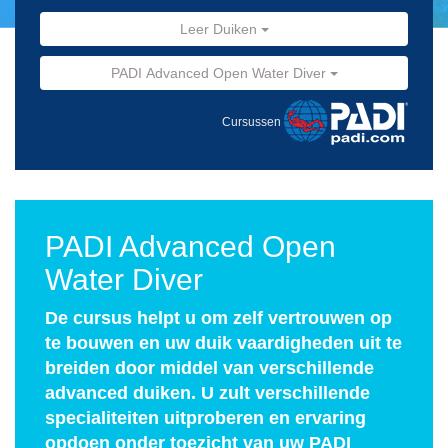
Leer Duiken
PADI Advanced Open Water Diver
Cursussen
PADI Advanced Open
Water Diver
De cursus helpt u om zelf vertrouwen op
te bouwen en uw duik vaardigheden uit te
breiden door middel van verschillende
advanced duiken. U zult verschillende
specialiteiten uitproberen en ervaring
opdoen onder toezicht van uw PADI