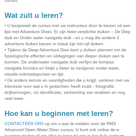
cursus.
Wat zult u leren?
• U bespreekt de cursus met uw instructeur door te kiezen uit een
lijst met Adventure Dives. Er zijn twee verplichte duiken – De Diep
duik en Onder water navigatie duik - en u mag die andere 3
adventure duiken kiezen in totaal zijn het vijf duiken.
• Tijdens de Deep Adventure Dive leert u duiken plannen om de
fysiologische effecten en uitdagingen van dieper duiken aan te
kunnen. De onderwater navigatie duik verfijnt de kompas
navigatie functies en helpt u beter te navigeren onder water,
visuele oriëntatiepunten en tijd.
• De andere kennis en vaardigheden die u krijgt, variëren met uw
interesse voor wat u in gedachten heeft zoals - fotografie,
drijfvermogen, vis identificatie, verkenning van wrakken en nog
veel meer.
Hoe kan u beginnen met leren?
CONTACTEER ONS
op om u aan te melden voor de PADI
Advanced Open Water Diver cursus. U kunt ook online de e-
learning starten of om alles te leren bij ons in het duik centrum