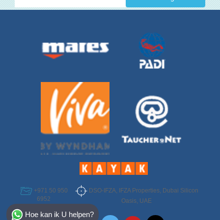
DSO-IFZA, IFZA Properties, Dubai Silicon
+971 50 950
6952
Oasis, UAE
Select Destination
Hoe kan ik U helpen?