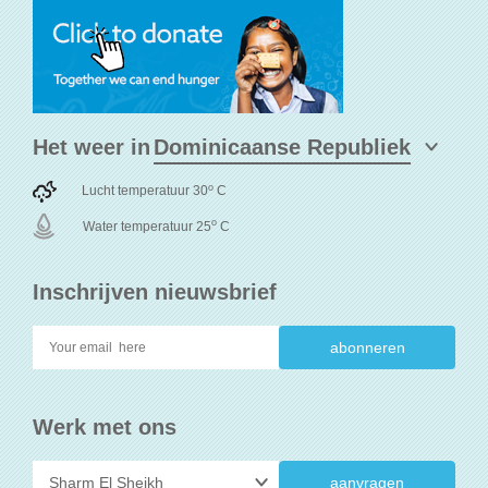
Het weer in
o
Lucht temperatuur 30
C
o
Water temperatuur 25
C
Inschrijven nieuwsbrief
Werk met ons
aanvragen