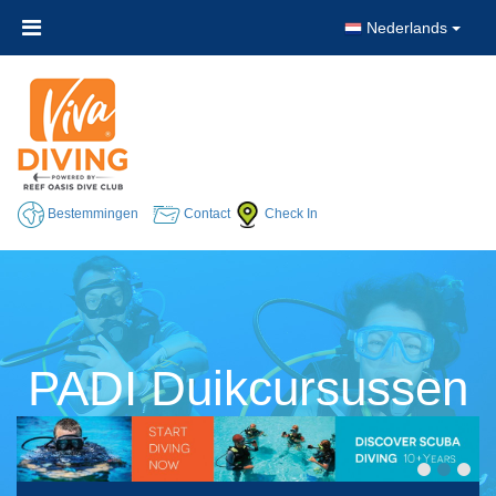
Nederlands
Bestemmingen
Contact
Check In
PADI Duikcursussen