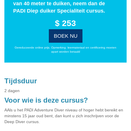
van 40 meter te duiken, neem dan de
PADI Diep duiker Specialiteit cursus.
$ 253
BOEK NU
Gereduceerde online prijs. Opmerking: leermateriaal en certificering moeten
apart worden betaald
Tijdsduur
2 dagen
Voor wie is deze cursus?
AAls u het PADI Adventure Diver niveau of hoger hebt bereikt en
minstens 15 jaar oud bent, dan kunt u zich inschrijven voor de
Deep Diver cursus.