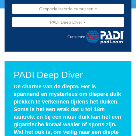
Gespecialiseerde cursussen
PADI Deep Diver
Cursussen
PADI Deep Diver
De charme van de diepte. Het is
spannend en mysterieus om diepere duik
plekken te verkennen tijdens het duiken.
Soms is het een wrak dat u tot 18m
aantrekt en bij een muur duik kan het een
gigantische koraal waaier of spons zijn.
Wat het ook is, om veilig naar een diepte