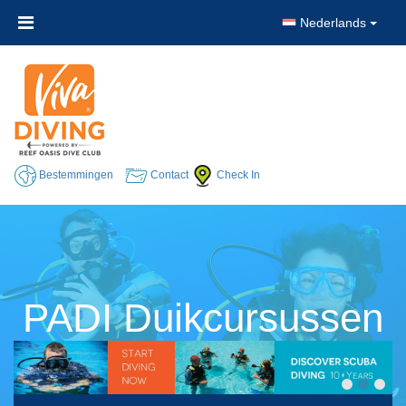
Nederlands
Bestemmingen
Contact
Check In
PADI Duikcursussen