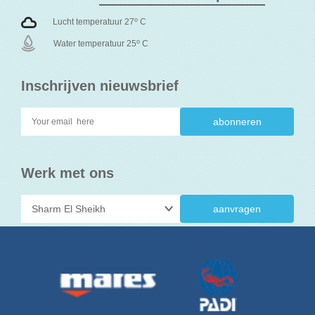
o
Lucht temperatuur 27
C
o
Water temperatuur 25
C
Inschrijven nieuwsbrief
Werk met ons
aanvragen