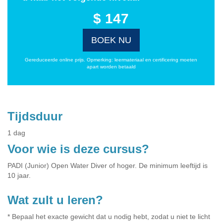
$ 147
BOEK NU
Gereduceerde online prijs. Opmerking: leermateriaal en certificering moeten
apart worden betaald
Tijdsduur
1 dag
Voor wie is deze cursus?
PADI (Junior) Open Water Diver of hoger. De minimum leeftijd is
10 jaar.
Wat zult u leren?
* Bepaal het exacte gewicht dat u nodig hebt, zodat u niet te licht