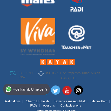
DSO-IFZA, IFZA Properties, Dubai Silicon
+971 50 950
6952
Oasis, UAE
Select Destination
Hoe kan ik U helpen?
Egypt
Destinations
Sharm El Sheikh
Dominicaans republiek
Marsa Alam
Bahamas
FAQs
over ons
Contacteer ons
Powered by
Innovix Solutions