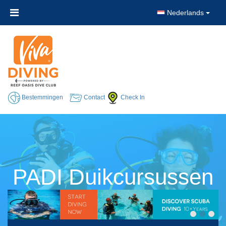
Nederlands
Bestemmingen
Contact
Check In
PADI Duikcursussen