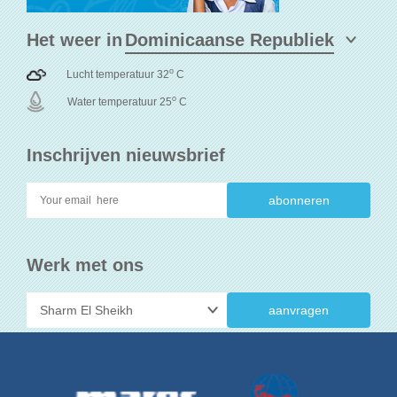
Het weer in
o
Lucht temperatuur 32
C
o
Water temperatuur 25
C
Inschrijven nieuwsbrief
Werk met ons
aanvragen