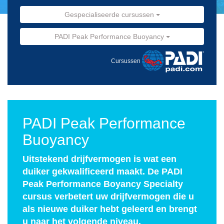
Gespecialiseerde cursussen
PADI Peak Performance Buoyancy
Cursussen
PADI Peak Performance
Buoyancy
Uitstekend drijfvermogen is wat een
duiker gekwalificeerd maakt. De PADI
Peak Performance Boyancy Specialty
cursus verbetert uw drijfvermogen die u
als nieuwe duiker hebt geleerd en brengt
u naar het volgende niveau.