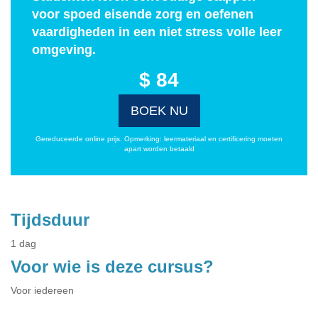
voor spoed eisende zorg en oefenen
vaardigheden in een niet stress volle leer
omgeving.
$ 84
BOEK NU
Gereduceerde online prijs. Opmerking: leermateriaal en certificering moeten
apart worden betaald
Tijdsduur
1 dag
Voor wie is deze cursus?
Voor iedereen