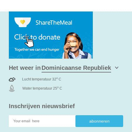
Het weer in
o
Lucht temperatuur 32
C
o
Water temperatuur 25
C
Inschrijven nieuwsbrief