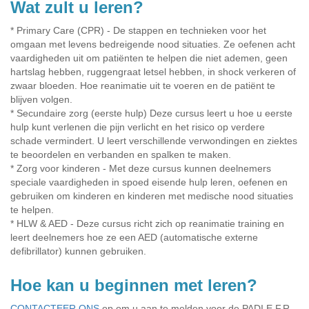
Wat zult u leren?
* Primary Care (CPR) - De stappen en technieken voor het
omgaan met levens bedreigende nood situaties. Ze oefenen acht
vaardigheden uit om patiënten te helpen die niet ademen, geen
hartslag hebben, ruggengraat letsel hebben, in shock verkeren of
zwaar bloeden. Hoe reanimatie uit te voeren en de patiënt te
blijven volgen.
* Secundaire zorg (eerste hulp) Deze cursus leert u hoe u eerste
hulp kunt verlenen die pijn verlicht en het risico op verdere
schade vermindert. U leert verschillende verwondingen en ziektes
te beoordelen en verbanden en spalken te maken.
* Zorg voor kinderen - Met deze cursus kunnen deelnemers
speciale vaardigheden in spoed eisende hulp leren, oefenen en
gebruiken om kinderen en kinderen met medische nood situaties
te helpen.
* HLW & AED - Deze cursus richt zich op reanimatie training en
leert deelnemers hoe ze een AED (automatische externe
defibrillator) kunnen gebruiken.
Hoe kan u beginnen met leren?
CONTACTEER ONS
op om u aan te melden voor de PADI E.F.R.