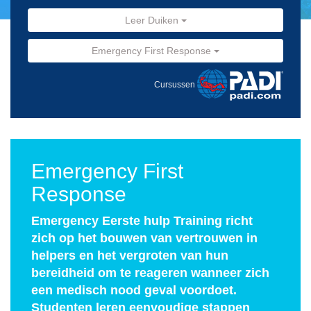
Leer Duiken
Emergency First Response
Cursussen
Emergency First
Response
Emergency Eerste hulp Training richt
zich op het bouwen van vertrouwen in
helpers en het vergroten van hun
bereidheid om te reageren wanneer zich
een medisch nood geval voordoet.
Studenten leren eenvoudige stappen