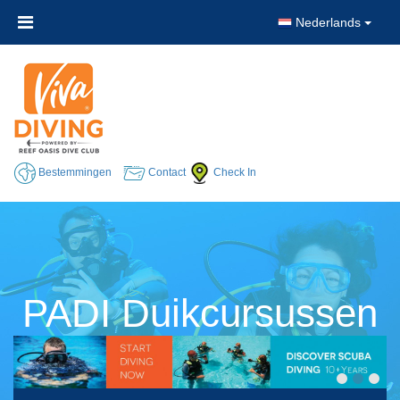
Nederlands
Bestemmingen
Contact
Check In
PADI Duikcursussen