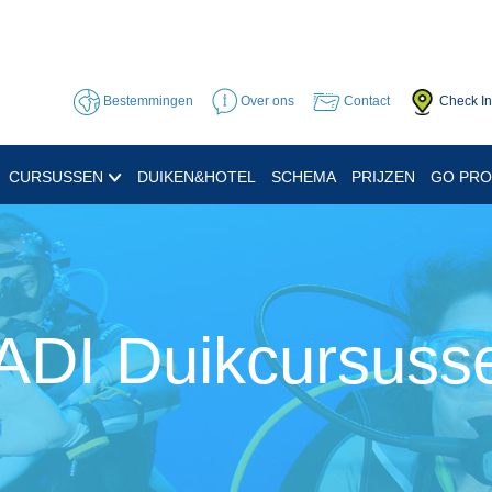
Bestemmingen
Over ons
Contact
Check In
CURSUSSEN
DUIKEN&HOTEL
SCHEMA
PRIJZEN
GO PR
ADI Duikcursuss