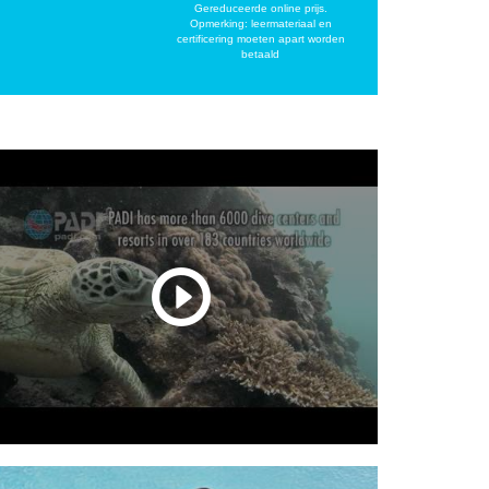
Gereduceerde online prijs.
Opmerking: leermateriaal en
certificering moeten apart worden
betaald