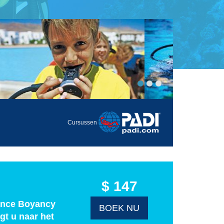
Cursussen
$ 147
mance Boyancy
BOEK NU
gt u naar het