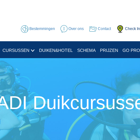
Bestemmingen
Over ons
Contact
Check In
CURSUSSEN
DUIKEN&HOTEL
SCHEMA
PRIJZEN
GO PR
ADI Duikcursuss