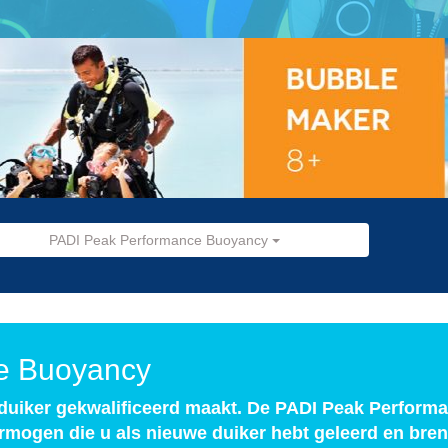
PADI Peak Performance Buoyancy
e Buoyancy
 duiker gekwalificeerd maakt. De PADI Peak Perfor
ermogen die u als nieuwe duiker hebt geleerd en bren