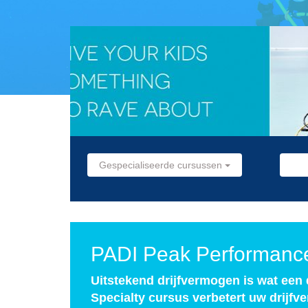
Gespecialiseerde cursussen
PADI Peak Performanc
Uitstekend drijfvermogen is wat een
Specialty cursus verbetert uw drijfv