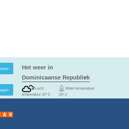
Het weer in
Lucht
Water temperatuur
agen
o
o
temperatuur 32
C
25
C