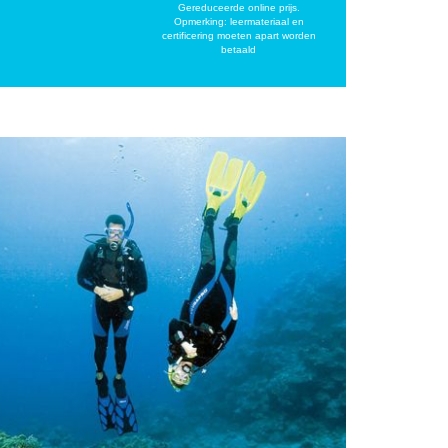
Gereduceerde online prijs.
Opmerking: leermateriaal en
certificering moeten apart worden
betaald