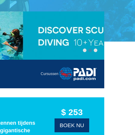
Cursussen
$ 253
kennen tijdens
BOEK NU
 gigantische