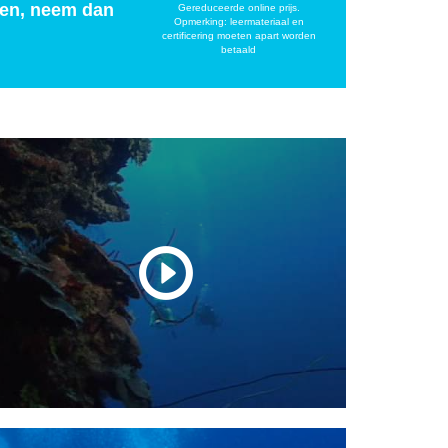
iken, neem dan
Gereduceerde online prijs.
Opmerking: leermateriaal en
certificering moeten apart worden
betaald