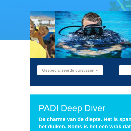
Gespecialiseerde cursussen
PADI Deep Diver
De charme van de diepte. Het is spa
het duiken. Soms is het een wrak dat