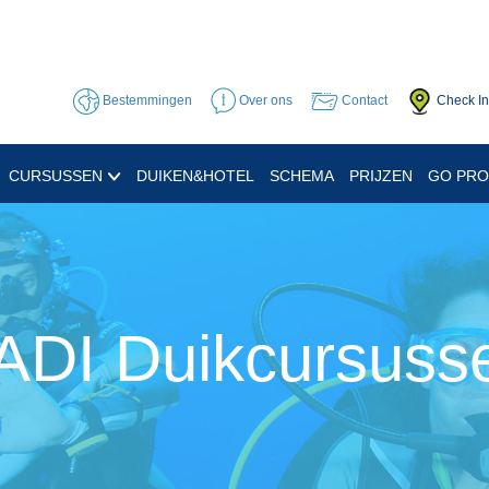
Bestemmingen
Over ons
Contact
Check In
CURSUSSEN
DUIKEN&HOTEL
SCHEMA
PRIJZEN
GO PR
ADI Duikcursuss