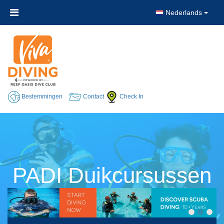
Nederlands
Bestemmingen
Contact
Check In
PADI Duikcursussen