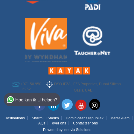
DSO-IFZA, IFZA Properties, Dubai Silicon
+971 50 950
6952
Oasis, UAE
Select Destination
Hoe kan ik U helpen?
Egypt
Bahamas
Destinations
Sharm El Sheikh
Dominicaans republiek
Marsa Alam
FAQs
over ons
Contacteer ons
Powered by
Innovix Solutions
Dominican