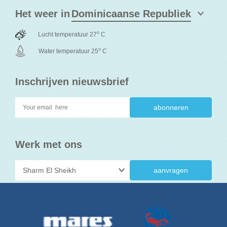
Het weer in
o
Lucht temperatuur 27
C
o
Water temperatuur 25
C
Inschrijven nieuwsbrief
Werk met ons
aanvragen