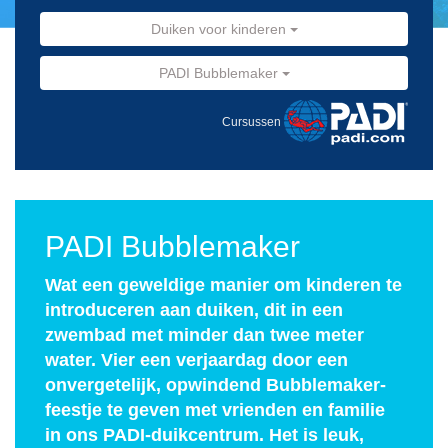
Duiken voor kinderen
PADI Bubblemaker
Cursussen
PADI Bubblemaker
Wat een geweldige manier om kinderen te
introduceren aan duiken, dit in een
zwembad met minder dan twee meter
water. Vier een verjaardag door een
onvergetelijk, opwindend Bubblemaker-
feestje te geven met vrienden en familie
in ons PADI-duikcentrum. Het is leuk,