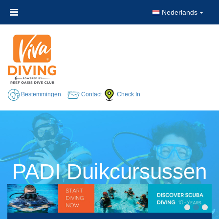
Nederlands
Bestemmingen
Contact
Check In
PADI Duikcursussen