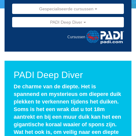
Gespecialiseerde cursussen
PADI Deep Diver
Cursussen
PADI Deep Diver
De charme van de diepte. Het is
spannend en mysterieus om diepere duik
plekken te verkennen tijdens het duiken.
Soms is het een wrak dat u tot 18m
aantrekt en bij een muur duik kan het een
gigantische koraal waaier of spons zijn.
Wat het ook is, om veilig naar een diepte