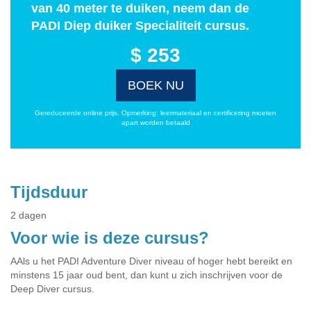
van 40 meter te duiken, neem dan de
PADI Diep duiker Specialiteit cursus.
$ 253
BOEK NU
Gereduceerde online prijs. Opmerking: leermateriaal en certificering moeten
apart worden betaald
Tijdsduur
2 dagen
Voor wie is deze cursus?
AAls u het PADI Adventure Diver niveau of hoger hebt bereikt en
minstens 15 jaar oud bent, dan kunt u zich inschrijven voor de
Deep Diver cursus.