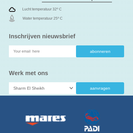
o
Lucht temperatuur 32
C
o
Water temperatuur 25
C
Inschrijven nieuwsbrief
Werk met ons
aanvragen