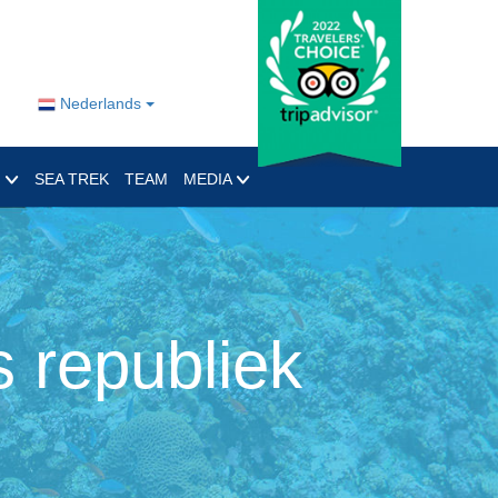
Nederlands
O
SEA TREK
TEAM
MEDIA
 republiek