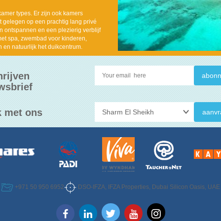
amer types. Er zijn ook kamers
t gelegen op een prachtig lang privé
en ontspannen en een plezierig verblijf
 met spa, zwembad voor kinderen,
n en natuurlijk het duikcentrum.
hrijven
wsbrief
 met ons
aanvr
DSO-IFZA, IFZA Properties, Dubai Silicon Oasis, UAE
+971 50 950 6952