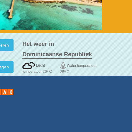
Het weer in
Lucht
Water temperatuur
agen
o
o
temperatuur 26
C
25
C