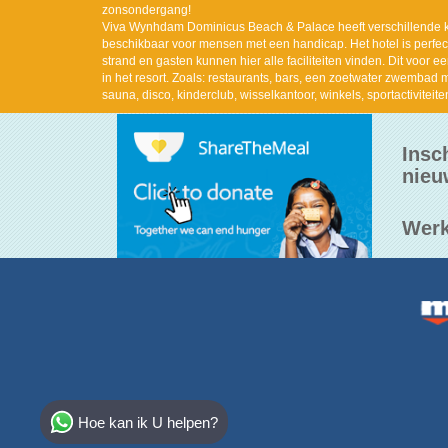
zonsondergang!
Viva Wynhdam Dominicus Beach & Palace heeft verschillende k
beschikbaar voor mensen met een handicap. Het hotel is perfec
strand en gasten kunnen hier alle faciliteiten vinden. Dit voor e
in het resort. Zoals: restaurants, bars, een zoetwater zwembad
sauna, disco, kinderclub, wisselkantoor, winkels, sportactiviteite
Insc
nieu
Werk
Select Destination
Hoe kan ik U helpen?
Egypt