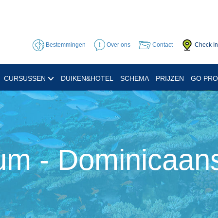
Bestemmingen
Over ons
Contact
Check In
CURSUSSEN
DUIKEN&HOTEL
SCHEMA
PRIJZEN
GO PR
um - Dominicaans