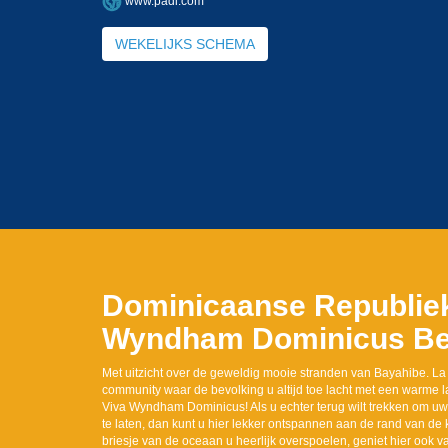
www.padi.com
WEKELIJKS SCHEMA
Dominicaanse Republi
Wyndham Dominicus Be
Met uitzicht over de geweldig mooie stranden van Bayahibe. L
community waar de bevolking u altijd toe lacht met een warme lac
Viva Wyndham Dominicus! Als u echter terug wilt trekken om uw
te laten, dan kunt u hier lekker ontspannen aan de rand van de 
briesje van de oceaan u heerlijk overspoelen, geniet hier oo