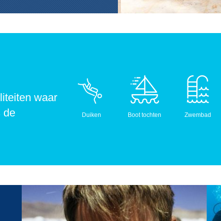
liteiten waar
s de
Duiken
Boot tochten
Zwembad