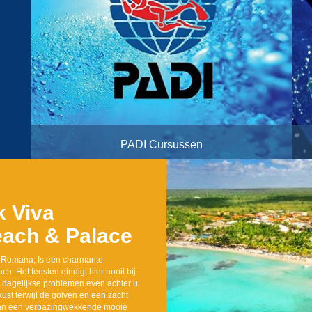
PADI Cursussen
ek
Viva
ach & Palace
a Romana; Is een charmante
h. Het feesten eindigt hier nooit bij
 dagelijkse problemen even achter u
kust terwijl de golven en een zacht
k van een verbazingwekkende mooie