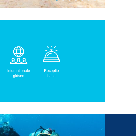
Internationale
Receptie
gidsen
balie