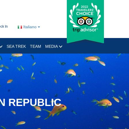
ck In
Italiano
SEA TREK
TEAM
MEDIA
AN REPUBLIC