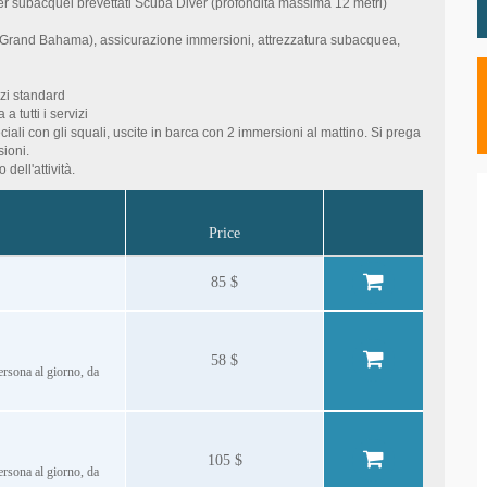
per subacquei brevettati Scuba Diver (profondità massima 12 metri)
Grand Bahama), assicurazione immersioni, attrezzatura subacquea,
zzi standard
tutti i servizi
ali con gli squali, uscite in barca con 2 immersioni al mattino. Si prega
ioni.
dell'attività.
Price
85 $
58 $
persona al giorno, da
105 $
persona al giorno, da