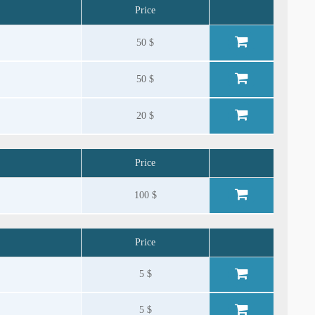
Price
50 $
50 $
20 $
Price
100 $
Price
5 $
5 $