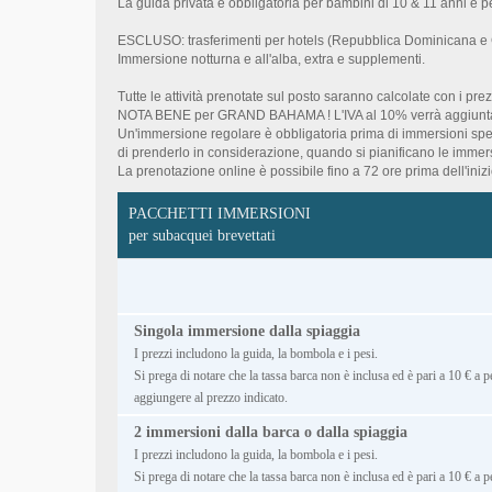
La guida privata è obbligatoria per bambini di 10 & 11 anni e 
ESCLUSO: trasferimenti per hotels (Repubblica Dominicana e 
Immersione notturna e all'alba, extra e supplementi.
Tutte le attività prenotate sul posto saranno calcolate con i pre
NOTA BENE per GRAND BAHAMA ! L'IVA al 10% verrà aggiunta a 
Un'immersione regolare è obbligatoria prima di immersioni speci
di prenderlo in considerazione, quando si pianificano le immers
La prenotazione online è possibile fino a 72 ore prima dell'inizio 
PACCHETTI IMMERSIONI
per subacquei brevettati
Singola immersione dalla spiaggia
I prezzi includono la guida, la bombola e i pesi.
Si prega di notare che la tassa barca non è inclusa ed è pari a 10 € a 
aggiungere al prezzo indicato.
2 immersioni dalla barca o dalla spiaggia
I prezzi includono la guida, la bombola e i pesi.
Si prega di notare che la tassa barca non è inclusa ed è pari a 10 € a 