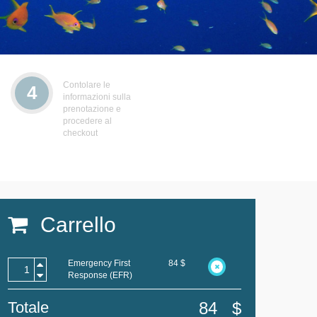
Contolare le
4
informazioni sulla
prenotazione e
procedere al
checkout
Carrello
Emergency First
84
$
Response (EFR)
Totale
84
$