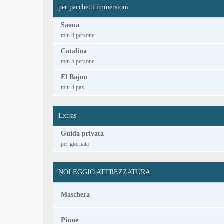
per pacchetti immersioni
Saona
min 4 persone
Catalina
min 5 persone
El Bajon
min 4 pax
Extras
Guida privata
per giornata
NOLEGGIO ATTREZZATURA
Maschera
Pinne