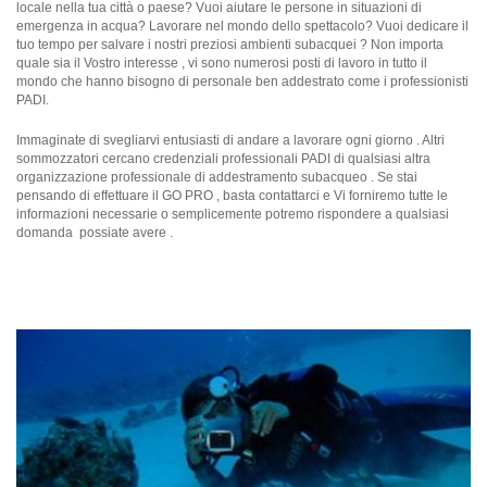
locale nella tua città o paese? Vuoi aiutare le persone in situazioni di
emergenza in acqua? Lavorare nel mondo dello spettacolo? Vuoi dedicare il
tuo tempo per salvare i nostri preziosi ambienti subacquei ? Non importa
quale sia il Vostro interesse , vi sono numerosi posti di lavoro in tutto il
mondo che hanno bisogno di personale ben addestrato come i professionisti
PADI.
Immaginate di svegliarvi entusiasti di andare a lavorare ogni giorno . Altri
sommozzatori cercano credenziali professionali PADI di qualsiasi altra
organizzazione professionale di addestramento subacqueo . Se stai
pensando di effettuare il GO PRO , basta contattarci e Vi forniremo tutte le
informazioni necessarie o semplicemente potremo rispondere a qualsiasi
domanda possiate avere .