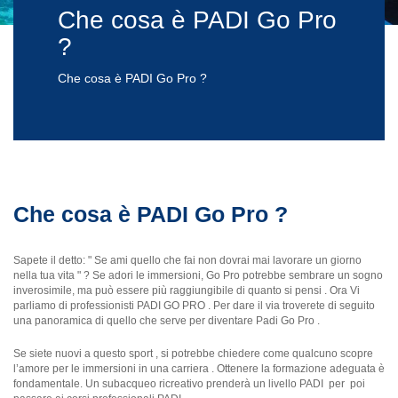
Che cosa è PADI Go Pro
?
Che cosa è PADI Go Pro ?
Che cosa è PADI Go Pro ?
Sapete il detto: " Se ami quello che fai non dovrai mai lavorare un giorno
nella tua vita " ? Se adori le immersioni, Go Pro potrebbe sembrare un sogno
inverosimile, ma può essere più raggiungibile di quanto si pensi . Ora Vi
parliamo di professionisti PADI GO PRO . Per dare il via troverete di seguito
una panoramica di quello che serve per diventare Padi Go Pro .
Se siete nuovi a questo sport , si potrebbe chiedere come qualcuno scopre
l’amore per le immersioni in una carriera . Ottenere la formazione adeguata è
fondamentale. Un subacqueo ricreativo prenderà un livello PADI per poi