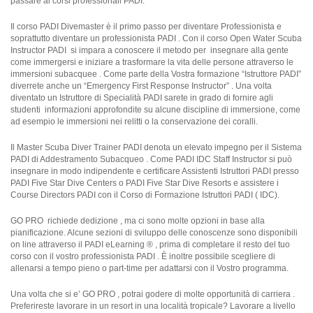
passare ai corsi professionali PADI.
Il corso PADI Divemaster è il primo passo per diventare Professionista e
soprattutto diventare un professionista PADI . Con il corso Open Water Scuba
Instructor PADI si impara a conoscere il metodo per insegnare alla gente
come immergersi e iniziare a trasformare la vita delle persone attraverso le
immersioni subacquee . Come parte della Vostra formazione “Istruttore PADI”
diverrete anche un “Emergency First Response Instructor” . Una volta
diventato un Istruttore di Specialità PADI sarete in grado di fornire agli
studenti informazioni approfondite su alcune discipline di immersione, come
ad esempio le immersioni nei relitti o la conservazione dei coralli.
Il Master Scuba Diver Trainer PADI denota un elevato impegno per il Sistema
PADI di Addestramento Subacqueo . Come PADI IDC Staff Instructor si può
insegnare in modo indipendente e certificare Assistenti Istruttori PADI presso
PADI Five Star Dive Centers o PADI Five Star Dive Resorts e assistere i
Course Directors PADI con il Corso di Formazione Istruttori PADI ( IDC).
GO PRO richiede dedizione , ma ci sono molte opzioni in base alla
pianificazione. Alcune sezioni di sviluppo delle conoscenze sono disponibili
on line attraverso il PADI eLearning ® , prima di completare il resto del tuo
corso con il vostro professionista PADI . È inoltre possibile scegliere di
allenarsi a tempo pieno o part-time per adattarsi con il Vostro programma.
Una volta che si e’ GO PRO , potrai godere di molte opportunità di carriera .
Preferireste lavorare in un resort in una località tropicale? Lavorare a livello