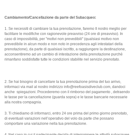
Cambiamento/Cancellazione da parte del Subacqueo:
1. Se necessiti di cambiare la tua prenotazione, faremo Il nostro meglio per
facilitare le modifiche con ragionevole preavviso (24 ore di preavviso). In
caso di impossibilità, per "motivi non prevedibili" (qualsiasi motivo non
prevedibile in alcun modo e non noto in precedenza agli intestatari della
prenotazione), da parte di qualsiasi iscritto, a raggiungere la destinazione,
acconsentiremo ad un cambio di intestazione della prenotazione purchè
rimanfano soddisfatte tutte le condizioni stabilite nel servizio prenotato.
2. Se hai bisogno di cancellare la tua prenotazione prima del tuo arrivo,
informaci via mail al nostro indirizzo
info@reefoasisdiveclub.com
, dandoci
anche spiegazioni. Procederemo con il rimborso del pagamento , detraendo
le tasse per la cancellazione (guarda sopra) e le tasse bancarie necessarie
alla nostra compagnia.
3. Ti chiediamo di informarci, entro 24 ore prima del primo giorno prenotato,
di eventuali variazioni nell’operativo del volo da parte che possano
comportare una variazione nella tua prenotazione.
4. Nel caso in cui il partecipante decida di interrompere le attività subacquee