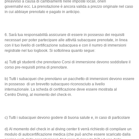
preavviso a causa di cambiamenti nelle imposte locali, oneri
governativi ecc. La prenotazione è ancora valida a prezzo originale nel caso
in cui abbiaye prenotato e pagato in anticipo.
6. Sarà tua responsabilità assicurare di essere in possesso dei requisiti
necessari per poter partecipare alle attività subacquee prenotate, in linea
con il tuo livello di certificazione subacquea e con il numro di immersioni
registrate nel tuo logbook. Si sottolinea quanto segue:
a) Tutti gli studenti che prenotano Corsi di immersione devono soddisfare il
corso pre-requisiti prima di prenotare.
b) Tutti i subacquei che prenotano un pacchetto di immersioni devono essere
in possesso di un brevetto subacqueo riconosciuto a livello
internazionale. La scheda di certificazione deve essere mostrata al
Centro Diving, al momento del check-in.
c) Tutti i subacquei devono godere di buona salute e, in caso di particolare
d) Al momento del check in al diving center ti verrà richiesto di compilare un
modulo di autocertificazione medica (che può anche essere scaricato dalla