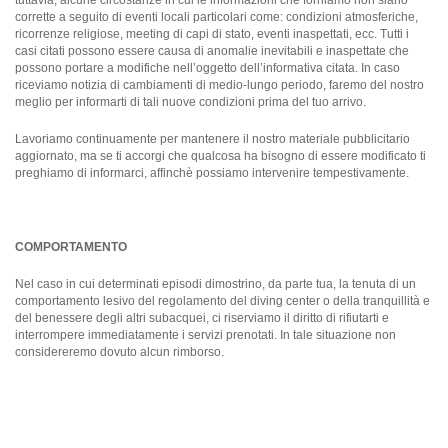
tuttavia, alcune circostanze in cui le informazioni che forniamo non siano
corrette a seguito di eventi locali particolari come: condizioni atmosferiche,
ricorrenze religiose, meeting di capi di stato, eventi inaspettati, ecc. Tutti i
casi citati possono essere causa di anomalie inevitabili e inaspettate che
possono portare a modifiche nell’oggetto dell’informativa citata. In caso
riceviamo notizia di cambiamenti di medio-lungo periodo, faremo del nostro
meglio per informarti di tali nuove condizioni prima del tuo arrivo.
Lavoriamo continuamente per mantenere il nostro materiale pubblicitario
aggiornato, ma se ti accorgi che qualcosa ha bisogno di essere modificato ti
preghiamo di informarci, affinchè possiamo intervenire tempestivamente.
COMPORTAMENTO
Nel caso in cui determinati episodi dimostrino, da parte tua, la tenuta di un
comportamento lesivo del regolamento del diving center o della tranquillità e
del benessere degli altri subacquei, ci riserviamo il diritto di rifiutarti e
interrompere immediatamente i servizi prenotati. In tale situazione non
considereremo dovuto alcun rimborso.