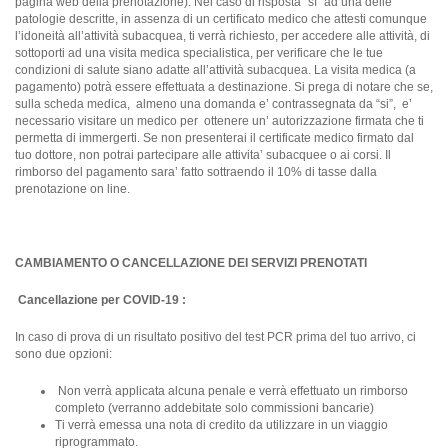
pagina web della prenotazione). Nel caso di risposta "sì" ad una delle
patologie descritte, in assenza di un certificato medico che attesti comunque
l’idoneità all’attività subacquea, ti verrà richiesto, per accedere alle attività, di
sottoporti ad una visita medica specialistica, per verificare che le tue
condizioni di salute siano adatte all’attività subacquea. La visita medica (a
pagamento) potrà essere effettuata a destinazione. Si prega di notare che se,
sulla scheda medica, almeno una domanda e’ contrassegnata da “si”, e’
necessario visitare un medico per ottenere un’ autorizzazione firmata che ti
permetta di immergerti. Se non presenterai il certificate medico firmato dal
tuo dottore, non potrai partecipare alle attivita’ subacquee o ai corsi. Il
rimborso del pagamento sara’ fatto sottraendo il 10% di tasse dalla
prenotazione on line.
CAMBIAMENTO O CANCELLAZIONE DEI SERVIZI PRENOTATI
Cancellazione per COVID-19 :
In caso di prova di un risultato positivo del test PCR prima del tuo arrivo, ci
sono due opzioni:
Non verrà applicata alcuna penale e verrà effettuato un rimborso
completo (verranno addebitate solo commissioni bancarie)
Ti verrà emessa una nota di credito da utilizzare in un viaggio
riprogrammato.