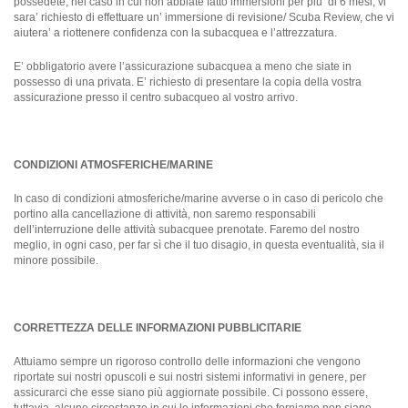
possedete, nel caso in cui non abbiate fatto immersioni per piu’ di 6 mesi, vi
sara’ richiesto di effettuare un’ immersione di revisione/ Scuba Review, che vi
aiutera’ a riottenere confidenza con la subacquea e l’attrezzatura.
E’ obbligatorio avere l’assicurazione subacquea a meno che siate in
possesso di una privata. E’ richiesto di presentare la copia della vostra
assicurazione presso il centro subacqueo al vostro arrivo.
CONDIZIONI ATMOSFERICHE/MARINE
In caso di condizioni atmosferiche/marine avverse o in caso di pericolo che
portino alla cancellazione di attività, non saremo responsabili
dell’interruzione delle attività subacquee prenotate. Faremo del nostro
meglio, in ogni caso, per far sì che il tuo disagio, in questa eventualità, sia il
minore possibile.
CORRETTEZZA DELLE INFORMAZIONI PUBBLICITARIE
Attuiamo sempre un rigoroso controllo delle informazioni che vengono
riportate sui nostri opuscoli e sui nostri sistemi informativi in genere, per
assicurarci che esse siano più aggiornate possibile. Ci possono essere,