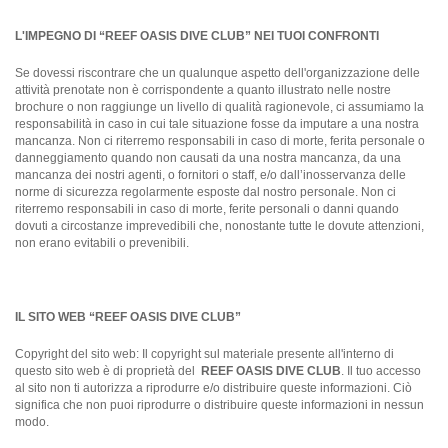
L'IMPEGNO DI “REEF OASIS DIVE CLUB” NEI TUOI CONFRONTI
Se dovessi riscontrare che un qualunque aspetto dell'organizzazione delle
attività prenotate non è corrispondente a quanto illustrato nelle nostre
brochure o non raggiunge un livello di qualità ragionevole, ci assumiamo la
responsabilità in caso in cui tale situazione fosse da imputare a una nostra
mancanza. Non ci riterremo responsabili in caso di morte, ferita personale o
danneggiamento quando non causati da una nostra mancanza, da una
mancanza dei nostri agenti, o fornitori o staff, e/o dall’inosservanza delle
norme di sicurezza regolarmente esposte dal nostro personale. Non ci
riterremo responsabili in caso di morte, ferite personali o danni quando
dovuti a circostanze imprevedibili che, nonostante tutte le dovute attenzioni,
non erano evitabili o prevenibili.
IL SITO WEB “REEF OASIS DIVE CLUB”
Copyright del sito web: Il copyright sul materiale presente all'interno di
questo sito web è di proprietà del
REEF OASIS DIVE CLUB
. Il tuo accesso
al sito non ti autorizza a riprodurre e/o distribuire queste informazioni. Ciò
significa che non puoi riprodurre o distribuire queste informazioni in nessun
modo.