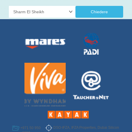
Chiedere
DSO-IFZA, IFZA Properties, Dubai Silicon
+971 50 950