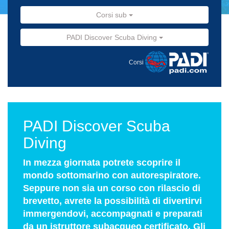
Corsi sub
PADI Discover Scuba Diving
Corsi
PADI Discover Scuba
Diving
In mezza giornata potrete scoprire il
mondo sottomarino con autorespiratore.
Seppure non sia un corso con rilascio di
brevetto, avrete la possibilità di divertirvi
immergendovi, accompagnati e preparati
da un istruttore subacqueo certificato. Gli