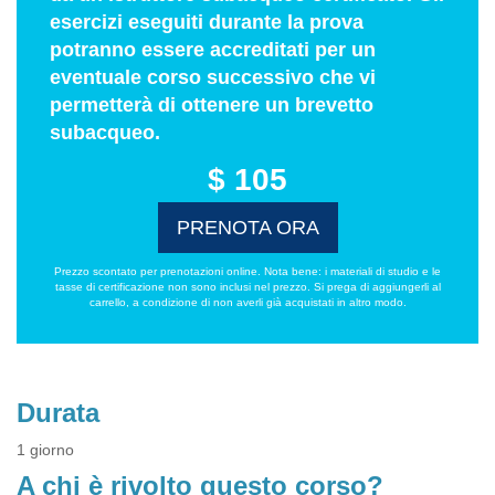
esercizi eseguiti durante la prova
potranno essere accreditati per un
eventuale corso successivo che vi
permetterà di ottenere un brevetto
subacqueo.
$ 105
PRENOTA ORA
Prezzo scontato per prenotazioni online. Nota bene: i materiali di studio e le
tasse di certificazione non sono inclusi nel prezzo. Si prega di aggiungerli al
carrello, a condizione di non averli già acquistati in altro modo.
Durata
1 giorno
A chi è rivolto questo corso?