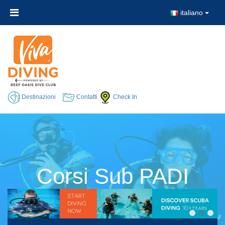
italiano
Destinazioni
Contatti
Check In
Corsi Sub PADI