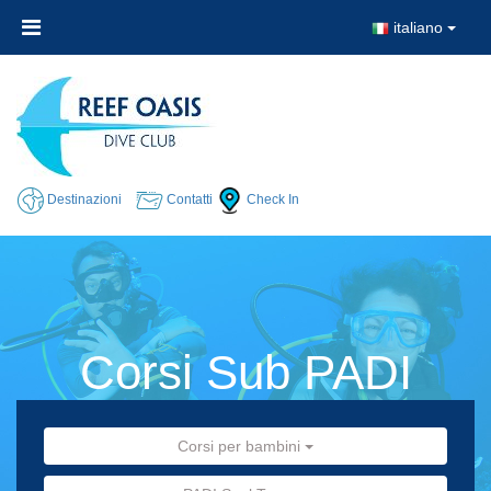
italiano
Destinazioni
Contatti
Check In
Corsi Sub PADI
Corsi per bambini