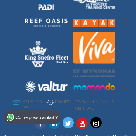
DSO-IFZA, IFZA Properties, Dubai Silicon
+971 50 950
6952
Oasis, UAE
Select Destination
Come posso aiutarti?
Egypt
Bahamas