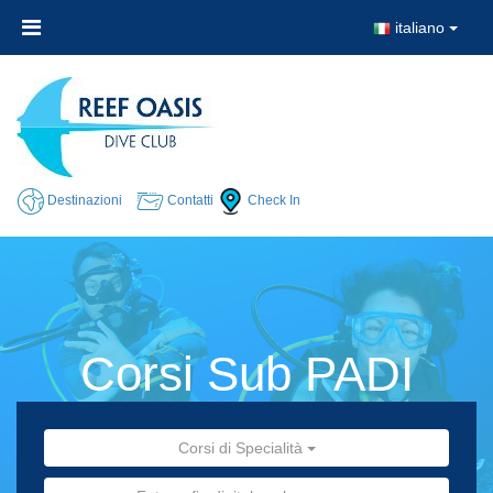
italiano
Destinazioni
Contatti
Check In
Corsi Sub PADI
Corsi di Specialità