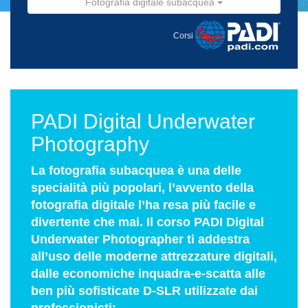
Fotografia digitale subacquea
Corsi
PADI Digital Underwater
Photography
La fotografia subacquea è una delle
specialità più popolari, l’avvento della
fotografia digitale l’ha resa più facile e
divertente che mai. Il corso PADI Digital
Underwater Photographer ti addestra
all’uso delle moderne attrezzature digitali,
dalle economiche inquadra-e-scatta alle
ben più sofisticate D-SLR utilizzate dai