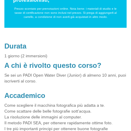
professionisti;
Prezzo scontato per prenotazioni online. Nota bene: i materiali di studio e le
tasse di certificazione non sono inclusi nel prezzo. Si prega di aggiungerli al
carrello, a condizione di non averli già acquistati in altro modo.
Durata
1 giorno (2 immersioni)
A chi è rivolto questo corso?
Se sei un PADI Open Water Diver (Junior) di almeno 10 anni, puoi
iscriverti al corso.
Accademico
Come scegliere il macchina fotografica più adatta a te.
Come scattare delle belle fotografie sott'acqua.
La risoluzione delle immagini al computer.
Il metodo PADI SEA, per ottenere rapidamente ottime foto.
I tre più importanti principi per ottenere buone fotografie